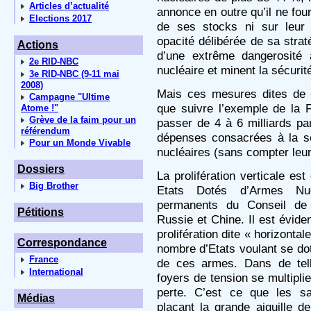
Articles d’actualité
annonce en outre qu’il ne fourn
Elections 2017
de ses stocks ni sur leur 
opacité délibérée de sa stra
Actions
d’une extrême dangerosité 
2e RID-NBC
nucléaire et minent la sécurit
3e RID-NBC (9-11 mai
2008)
Mais ces mesures dites de « 
Campagne "Ultime
que suivre l’exemple de la 
Atome !"
Grève de la faim pour un
passer de 4 à 6 milliards p
référendum
dépenses consacrées à la s
Pour un Monde Vivable
nucléaires (sans compter leur 
Dossiers
La prolifération verticale est
Big Brother
Etats Dotés d’Armes Nu
permanents du Conseil de 
Pétitions
Russie et Chine. Il est évide
prolifération dite « horizontale
Correspondance
nombre d’Etats voulant se do
France
de ces armes. Dans de tell
International
foyers de tension se multipli
perte. C’est ce que les sa
Médias
plaçant la grande aiguille d