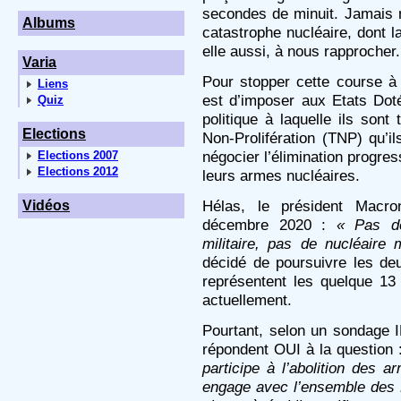
secondes de minuit. Jamais 
Albums
catastrophe nucléaire, dont la
elle aussi, à nous rapprocher.
Varia
Pour stopper cette course à 
Liens
est d’imposer aux Etats Do
Quiz
politique à laquelle ils sont 
Elections
Non-Prolifération (TNP) qu’i
négocier l’élimination progre
Elections 2007
Elections 2012
leurs armes nucléaires.
Hélas, le président Macr
Vidéos
décembre 2020 :
« Pas de
militaire, pas de nucléaire 
décidé de poursuivre les deu
représentent les quelque 1
actuellement.
Pourtant, selon un sondage
répondent OUI à la question
participe à l’abolition des a
engage avec l’ensemble des 