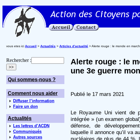
vous etes ici
Accueil
>
Actualités
>
Articles d’actualité
> Alerte rouge : le monde en march
Alerte rouge : le
Rechercher :
une 3e guerre mond
Qui sommes-nous ?
Comment nous aider
Publié le 17 mars 2021
Diffuser l’information
Faire un don
Le Royaume Uni vient de pu
Actualités
intégrée » (un examen global)
défense, de développement 
Les lettres d’ACDN
Communiqués
laquelle il annonce qu’il va
Autres sources
nucléaires de plus de 44 %, l