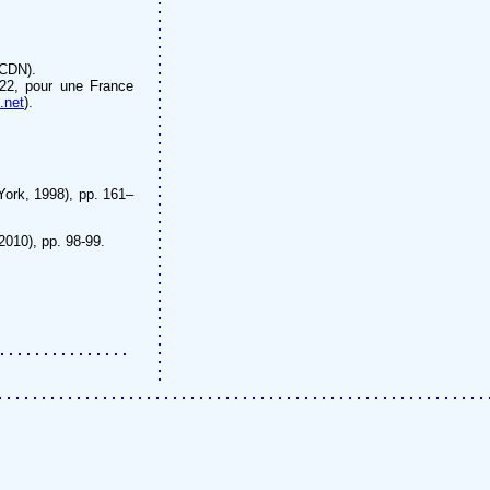
ACDN).
2022, pour une France
.net
).
York, 1998), pp. 161–
010), pp. 98-99.