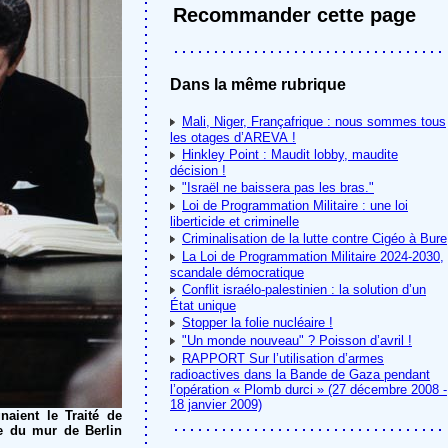
Recommander cette page
Dans la même rubrique
Mali, Niger, Françafrique : nous sommes tous
les otages d’AREVA !
Hinkley Point : Maudit lobby, maudite
décision !
"Israël ne baissera pas les bras."
Loi de Programmation Militaire : une loi
liberticide et criminelle
Criminalisation de la lutte contre Cigéo à Bure
La Loi de Programmation Militaire 2024-2030,
scandale démocratique
Conflit israélo-palestinien : la solution d’un
État unique
Stopper la folie nucléaire !
"Un monde nouveau" ? Poisson d’avril !
RAPPORT Sur l’utilisation d’armes
radioactives dans la Bande de Gaza pendant
l’opération « Plomb durci » (27 décembre 2008 -
18 janvier 2009)
naient le Traité de
te du mur de Berlin