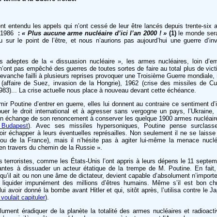
ient entendu les appels qui n’ont cessé de leur être lancés depuis trente-six 
r 1986
:
« Plus aucune arme nucléaire d’ici l’an 2000 ! »
(1)
le monde sera
 sur le point de l’être, et nous n’aurions pas aujourd’hui une guerre d’i
s adeptes de la « dissuasion nucléaire », les armes nucléaires, loin d’em
n’ont pas empêché des guerres de toutes sortes de faire au total plus de vi
vanche failli à plusieurs reprises provoquer une Troisième Guerre mondiale, nuc
(affaire de Suez, invasion de la Hongrie), 1962 (crise des missiles de Cu
983)... La crise actuelle nous place à nouveau devant cette échéance.
mir Poutine d’entrer en guerre, elles lui donnent au contraire ce sentiment d’in
afouer le droit international et à agresser sans vergogne un pays, l’Ukraine,
s en échange de son renoncement à conserver les quelque 1900 armes nucléaires
Budapest
). Avec ses missiles hypersoniques, Poutine pense surclasse
ir échapper à leurs éventuelles représailles. Non seulement il ne se laisse
u de la France), mais il n’hésite pas à agiter lui-même la menace nucle
 en travers du chemin de la Russie ».
les terroristes, comme les États-Unis l’ont appris à leurs dépens le 11 sep
ntes à dissuader un acteur étatique de la trempe de M. Poutine. En fai
et qu’il ait ou non une âme de dictateur, devient capable d’absolument n’importe 
e liquider impunément des millions d’êtres humains. Même s’il est bon c
i avoir donné la bombe avant Hitler et qui, sitôt après, l’utilisa contre le
voulait capituler
).
lument éradiquer de la planète la totalité des armes nucléaires et radioa