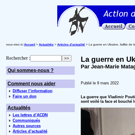
vous etes ici
Accueil
>
Actualités
>
Articles d’actualité
> La guerre en Ukraine, faillite de 
La guerre en Ukr
Rechercher :
Par Jean-Marie Mata
Qui sommes-nous ?
Publié le 9 mars 2022
Comment nous aider
Diffuser l’information
Faire un don
La guerre que Vladimir Poutine 
sont voilé la face et bouché 
Actualités
Les lettres d’ACDN
Communiqués
Autres sources
Articles d’actualité