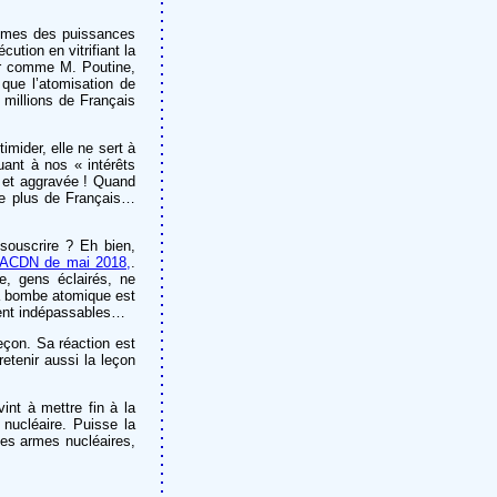
sommes des puissances
cution en vitrifiant la
eur comme M. Poutine,
 que l’atomisation de
 millions de Français
mider, elle ne sert à
t à nos « intérêts
. et aggravée ! Quand
re plus de Français…
 souscrire ? Eh bien,
ACDN de mai 2018,
.
, gens éclairés, ne
 la bombe atomique est
ment indépassables…
eçon. Sa réaction est
etenir aussi la leçon
nt à mettre fin à la
nucléaire. Puisse la
des armes nucléaires,