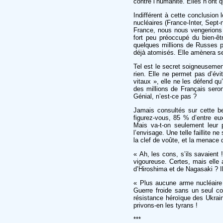
contre l’humanité. Elles n’ont 
Indifférent à cette conclusi
nucléaires (France-Inter, Sept-ne
France, nous nous vengerions 
fort peu préoccupé du bien-e
quelques millions de Russes par
déjà atomisés. Elle amènera 
Tel est le secret soigneusement 
rien. Elle ne permet pas d’év
vitaux », elle ne les défend q
des millions de Français sero
Génial, n’est-ce pas ?
Jamais consultés sur cette b
figurez-vous, 85 % d’entre eux
Mais va-t-on seulement leur p
l’envisage. Une telle faillite 
la clef de voûte, et la menac
« Ah, les cons, s’ils savaient 
vigoureuse. Certes, mais elle a
d’Hiroshima et de Nagasaki ? Il
« Plus aucune arme nucléaire d
Guerre froide sans un seul co
résistance héroïque des Ukra
privons-en les tyrans !
***