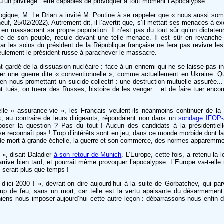
qu’un privilège : être capables de provoquer à tout moment l’Apocalypse.
on logique, M. Le Drian a invité M. Poutine à se rappeler que « nous aussi 
uf, 25/02/2022). Autrement dit, il l’avertit que, s’il mettait ses menaces à exé
en massacrant sa propre population. Il n’est pas du tout sûr qu’un dictat
̂tre de son peuple, recule devant une telle menace. Il est sûr en revanche
 les soins du président de la République française ne fera pas revivre les
seulement le président russe à parachever le massacre.
gardé de la dissuasion nucléaire : face à un ennemi qui ne se laisse pas inti
iter une guerre dite « conventionnelle », comme actuellement en Ukraine. Quan
u’en nous promettant un suicide collectif : une destruction mutuelle assurée..
nt tués, on tuera des Russes, histoire de les venger... et de faire tuer enco
elle « assurance-vie », les Français veulent-ils néanmoins continuer de la
, au contraire de leurs dirigeants, répondaient non dans un
sondage IFOP-
oser la question ? Pas du tout ! Aucun des candidats à la présidentielle
ne se reconnaît pas ! Trop d’intérêts sont en jeu, dans ce monde morbide dont
e de mort à grande échelle, la guerre et son commerce, des normes apparem
! », disait Daladier
à son retour de Munich
. L’Europe, cette fois, a retenu la l
rrive bien tard, et pourrait même provoquer l’apocalypse. L’Europe va-t-elle r
 serait plus que temps !
’ici 2030 ! », devrait-on dire aujourd’hui à la suite de Gorbatchev, qui parvi
up de feu, sans un mort, car telle est la vertu apaisante du désarmement 
iniens nous imposer aujourd’hui cette autre leçon : débarrassons-nous enfin 