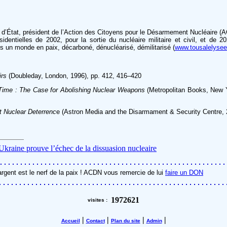
r d’État, président de l’Action des Citoyens pour le Désarmement Nucléaire (
identielles de 2002, pour la sortie du nucléaire militaire et civil, et de 
s un monde en paix, décarboné, dénucléarisé, démilitarisé (
www.tousalelysee
irs
(Doubleday, London, 1996), pp. 412, 416–420
 Time : The Case for Abolishing Nuclear Weapons
(Metropolitan Books, New 
t Nuclear Deterrenc
e (Astron Media and the Disarmament & Security Centre, 2
Ukraine prouve l’échec de la dissuasion nucleaire
argent est le nerf de la paix ! ACDN vous remercie de lui
faire un DON
1972621
visites :
|
|
|
|
Accueil
Contact
Plan du site
Admin