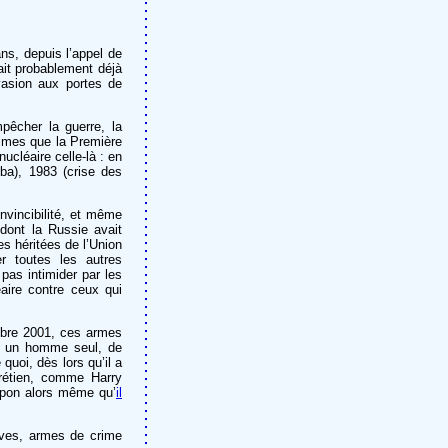
ans, depuis l’appel de
it probablement déjà
nvasion aux portes de
pêcher la guerre, la
ctimes que la Première
léaire celle-là : en
ba), 1983 (crise des
vincibilité, et même
 dont la Russie avait
 héritées de l’Union
r toutes les autres
 pas intimider par les
́aire contre ceux qui
tembre 2001, ces armes
t, un homme seul, de
quoi, dès lors qu’il a
hrétien, comme Harry
 Japon alors même qu’
il
ctives, armes de crime