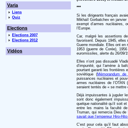
Varia
***
Liens
Si les dirigeants français ava
Quiz
Mikhaïl Gorbatchev en janvie
exempt d’armes nucléaires, ou
Elections
l’Europe.
Elections 2007
Car, malgré les assertions de
Elections 2012
favorisent. Depuis 1945, elles 
Guerre mondiale. Elles ont en re
1953 (guerre de Corée), 1956 
Vidéos
euromissiles, alerte du 26/09/1
Elles n’ont pas dissuadé Vladi
d’impunité, qui l’amène à b
pourtant garanti les frontière
soviétique (
Mémorandum de 
puissances nucléaires et pouvo
armes nucléaires de l’OTAN (o
seraient tentés de « se mettre
Déjà impuissantes à juguler 
sont donc également impuissa
quelque nationalité qu’il soit 
entre les mains la faculté d
Truman, qui remercia Dieu de lu
savait que l’empereur Hiro-Hito 
C’est pour cela qu’il faut abso