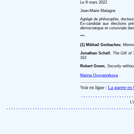
Le 9 mars 2022
Jean-Marie Matagne
Agrégé de philosophie, docteu
Ex-candidat aux élections prés
démocratique et conviviale dan
***
(1)
Mikhail Gorbachev
,
Memo
Jonathan Schell
,
The Gift of
162
Robert Green
,
Security withou
Marina Ovsyannikova
Voir en ligne :
La guerre en 
L'