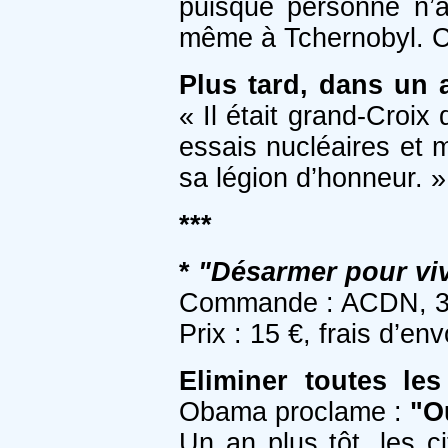
puisque personne n’a
même à Tchernobyl. C’
Plus tard, dans un 
« Il était grand-Croix
essais nucléaires et m
sa légion d’honneur. »
***
*
"Désarmer pour viv
Commande : ACDN, 31 
Prix : 15 €, frais d’e
Eliminer toutes le
Obama proclame :
"O
Un an plus tôt, les c