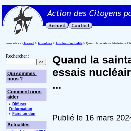
vous etes ici
Accueil
>
Actualités
>
Articles d’actualité
> Quand la saintaise Madeleine Chaps
Rechercher :
Quand la saint
essais nucléair
Qui sommes-
nous ?
...
Comment nous
aider
Diffuser
l’information
Faire un don
Publié le 16 mars 202
Actualités