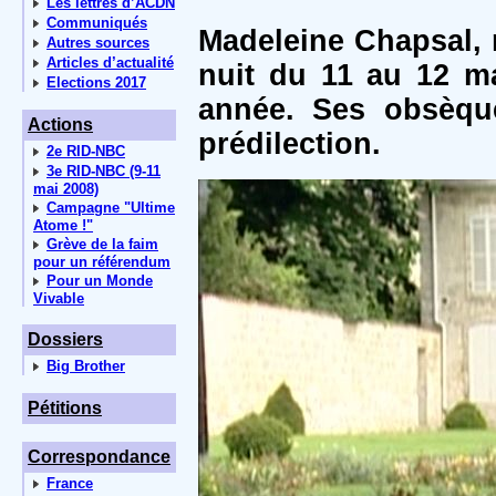
Les lettres d’ACDN
Communiqués
Madeleine Chapsal, 
Autres sources
Articles d’actualité
nuit du 11 au 12 ma
Elections 2017
année. Ses obsèque
Actions
prédilection.
2e RID-NBC
3e RID-NBC (9-11
mai 2008)
Campagne "Ultime
Atome !"
Grève de la faim
pour un référendum
Pour un Monde
Vivable
Dossiers
Big Brother
Pétitions
Correspondance
France