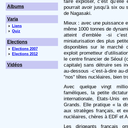
faire exploser, c’est qu’elle
Albums
pourrait avoir jusqu’à six ou
de Nagasaki.
Varia
Mieux : avec une puissance en
Liens
même 1000 tonnes de dynamit
Quiz
atteint d’emblée -si c’es
miniaturisation des plus pet
Elections
disponibles sur le marché 
Elections 2007
exploit prometteur d’utilisatio
Elections 2012
le centre financier de Séoul (
capitale) sans détruire ses in
Vidéos
au-dessous -c’est-à-dire au-
"nos" têtes nucléaires, bien tr
Avec quelque vingt millio
faméliques, la petite dicta
internationale, Etats-Unis e
Grands. Elle pratique « la di
aux stratèges français, et ex
nucléaires, chères à EDF et 
Les dirigeants français o