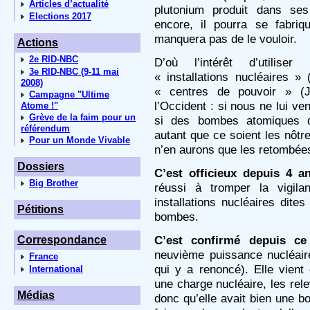
Articles d’actualité
plutonium produit dans ses
Elections 2017
encore, il pourra se fabri
manquera pas de le vouloir.
Actions
2e RID-NBC
D’où l’intérêt d’utiliser
3e RID-NBC (9-11 mai
« installations nucléaires 
2008)
« centres de pouvoir » (
Campagne "Ultime
l’Occident : si nous ne lui ve
Atome !"
Grève de la faim pour un
si des bombes atomiques d
référendum
autant que ce soient les nôtr
Pour un Monde Vivable
n’en aurons que les retombée
Dossiers
C’est officieux depuis 4 a
Big Brother
réussi à tromper la vigila
installations nucléaires dite
Pétitions
bombes.
C’est confirmé depuis ce
Correspondance
neuvième puissance nucléair
France
qui y a renoncé). Elle vient
International
une charge nucléaire, les rel
Médias
donc qu’elle avait bien une bo