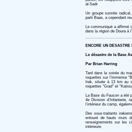
al-Sadr.
Un groupe sunnite radical
parti Baas, a cependant rev
Le communiqué a affirmé q
dans la région de Doura à l
ENCORE UN DESASTRE
Le désastre de la Base A
Par Brian Harring
Tard dans la soirée du mar
roquettes sur l’immense "
Irak, située à 13 km au s
roquettes "Grad" et "Katiou
La Base du Faucon a été p
4e Division d’Infanterie,
l’intérieur du camp, égalem
Des sous-traitants irakien
entouré de hauts murs de
renseignements sur les ci
intérieure.