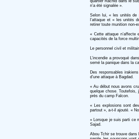
quartier Rachid dans le su
n’a été signalée ».
Selon lui, « les unités de
l’attaque et « les unités 
retirer toute munition non-e
« Cette attaque n’affecte 
capacités de la force multina
Le personnel civil et milita
L’incendie a provoqué dans
semé la panique dans la cap
Des responsables irakiens
d’une attaque à Bagdad.
« Au début nous avons cru q
quelque chose. Toutefois, j
près du camp Falcon.
« Les explosions sont dev
partout », a-t-il ajouté. «
« Lorsque je suis parti ce 
Sajad.
Abou Tchir se trouve dans l
parole, les soupçons vont 