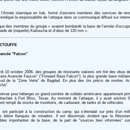
, l’Armée islamique en Irak, formé d’anciens membres des services de re
endiqué la responsabilité de l’attaque dans un communiqué diffusé sur intern
ue des membres du groupe « avaient bombardé la base de l’armée d’occupa
’aide de (roquette) Katioucha et d’obus de 120 mm ».
 ETOUFFE
vancée "Falcon"
di 10 octobre 2006, des groupes de résistants irakiens ont tiré des obus de
Base Avancée Faucon" ("Forward Base Falcon"), la plus grande base militair
ud de la "Zone Verte" de Bagdad. En plus des tirs précis de mortier, ils 
cha".
révue pour héberger un grand nombre de soldats américains appartenant prin
 rattachée à Fort Bliss, Texas. Au moment de l’attaque, il y avait enviro
ent rempli de stocks de munitions, de carburant, de tanks et de véhicules.
s ont participé à la construction du camp, qui s’étendait sur près d’un mill
 béton flanqués de miradors. Il est désormais évident que la Résista
bles importantes de la base, de la part de "sources bien informées" sur