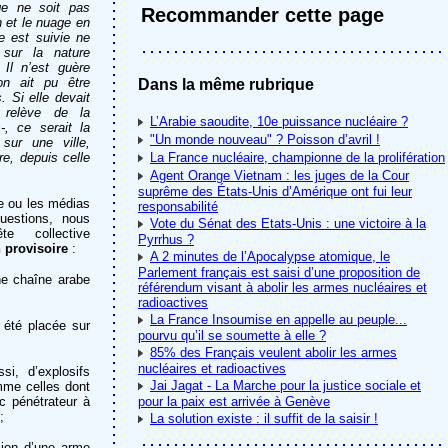
ge ne soit pas
Recommander cette page
n et le nuage en
e est suivie ne
 sur la nature
 Il n’est guère
on ait pu être
Dans la même rubrique
. Si elle devait
 relève de la
L’Arabie saoudite, 10e puissance nucléaire ?
s-, ce serait la
"Un monde nouveau" ? Poisson d’avril !
sur une ville,
e, depuis celle
La France nucléaire, championne de la prolifération
Agent Orange Vietnam : les juges de la Cour
suprême des États-Unis d’Amérique ont fui leur
e ou les médias
responsabilité
uestions, nous
Vote du Sénat des Etats-Unis : une victoire à la
 collective
Pyrrhus ?
 provisoire
:
A 2 minutes de l’Apocalypse atomique, le
Parlement français est saisi d’une proposition de
e chaîne arabe
référendum visant à abolir les armes nucléaires et
radioactives
La France Insoumise en appelle au peuple...
 été placée sur
pourvu qu’il se soumette à elle ?
85% des Français veulent abolir les armes
nucléaires et radioactives
si, d’explosifs
Jai Jagat - La Marche pour la justice sociale et
mme celles dont
c pénétrateur à
pour la paix est arrivée à Genève
;
La solution existe : il suffit de la saisir !
sion d’une arme