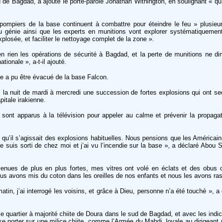
d de Bagdad, a ajouté le porte-parole Jonathan Withington, en soulignant « q
 pompiers de la base continuent à combattre pour éteindre le feu » plusieu
du génie ainsi que les experts en munitions vont explorer systématiquement 
xplosée, et faciliter le nettoyage complet de la zone ».
en rien les opérations de sécurité à Bagdad, et la perte de munitions ne di
tionale », a-t-il ajouté.
ire a pu être évacué de la base Falcon.
 la nuit de mardi à mercredi une succession de fortes explosions qui ont s
itale irakienne.
 sont apparus à la télévision pour appeler au calme et prévenir la propaga
u’il s’agissait des explosions habituelles. Nous pensions que les Américains
e suis sorti de chez moi et j’ai vu l’incendie sur la base », a déclaré Abou S
enues de plus en plus fortes, mes vitres ont volé en éclats et des obus 
 Nous avons mis du coton dans les oreilles de nos enfants et nous les avons ra
matin, j’ai interrogé les voisins, et grâce à Dieu, personne n’a été touché », a
e quartier à majorité chiite de Doura dans le sud de Bagdad, et avec les indic
se porter sur une milice chiite, comme l’Armée du Mahdi, loyale au dirigeant