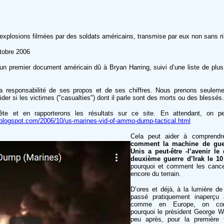
 explosions filmées par des soldats américains, transmise par eux non sans r
tobre 2006
’un premier document américain dû à Bryan Harring, suivi d’une liste de plu
la responsabilité de ses propos et de ses chiffres. Nous prenons seuleme
ider si les victimes ("casualties") dont il parle sont des morts ou des blessés.
ête et en rapporterons les résultats sur ce site. En attendant, on pe
.blogspot.com/2006/10/us-marines-vid-of-ammo-dump-tactical.html
Cela peut aider à comprend
comment la machine de guer
Unis a peut-être -l’avenir le
deuxième guerre d’Irak le 10
pourquoi et comment les cance
encore du terrain.
D’ores et déjà, à la lumière d
passé pratiquement inaperçu 
comme en Europe, on co
pourquoi le président George 
peu après, pour la première f