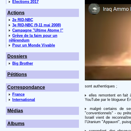
Elections 2017
Actions
2e RID-NBC
3e RID-NBC (9-11 mai 2008)
Campagne "Ultime Atome !"
Grève de la faim pour un
référendum
Pour un Monde Vivable
Dossiers
Big Brother
Pétitions
sont authentiques ;
Correspondance
France
elles remontent en fait 
International
YouTube par le blogueur Eri
malgré certains de ses 
Médias
"conventionnels" - ou prét
Israël vient de reconnaîtr
l’Uranium "Appauvri", puisque
Albums
cependant, des observat