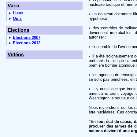
nucléaire tactique et même
Varia
Liens
un nouveau document filmé
Quiz
hypothèse ;
des contrôles de radioact
Elections
deviennent improbables, d
autoriser ;
Elections 2007
Elections 2012
l’ensemble de l’événemen
Vidéos
il a été soigneusement oc
profitant du fait que l’att
première bombe atomique n
les agences de renseignem
se sont pas penchées, en t
il y aurait quelque ironi
américains aient voyagé 
Washington le sauveur de l
Nous reviendrons sur les ra
être nucléaires. Ces
conclu
"En tout état de cause, 
procurer des armes de de
nations devient d’une ur