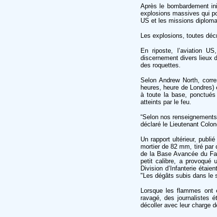
Après le bombardement ini
explosions massives qui pou
US et les missions diplom
Les explosions, toutes déc
En riposte, l’aviation U
discernement divers lieux d
des roquettes.
Selon Andrew North, corr
heures, heure de Londres) 
à toute la base, ponctués
atteints par le feu.
“Selon nos renseignements, 
déclaré le Lieutenant Colon
Un rapport ultérieur, publ
mortier de 82 mm, tiré par 
de la Base Avancée du Fauc
petit calibre, a provoqué 
Division d’Infanterie étai
"Les dégâts subis dans le s
Lorsque les flammes ont é
ravagé, des journalistes é
décoller avec leur charge d