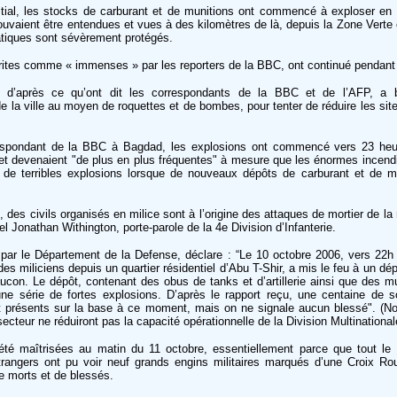
tial, les stocks de carburant et de munitions ont commencé à exploser en
vaient être entendues et vues à des kilomètres de là, depuis la Zone Verte o
atiques sont sévèrement protégés.
rites comme « immenses » par les reporters de la BBC, ont continué pendant t
S, d’après ce qu’ont dit les correspondants de la BBC et de l’AFP, a
e la ville au moyen de roquettes et de bombes, pour tenter de réduire les si
espondant de la BBC à Bagdad, les explosions ont commencé vers 23 heur
et devenaient "de plus en plus fréquentes" à mesure que les énormes incendi
 de terribles explosions lorsque de nouveaux dépôts de carburant et de mu
des civils organisés en milice sont à l’origine des attaques de mortier de la n
el Jonathan Withington, porte-parole de la 4e Division d’Infanterie.
ié par le Département de la Defense, déclare : “Le 10 octobre 2006, vers 22
des miliciens depuis un quartier résidentiel d’Abu T-Shir, a mis le feu à un dé
on. Le dépôt, contenant des obus de tanks et d’artillerie ainsi que des mu
une série de fortes explosions. D’après le rapport reçu, une centaine de s
ent présents sur la base à ce moment, mais on ne signale aucun blessé". (No
ecteur ne réduiront pas la capacité opérationnelle de la Division Multinationa
té maîtrisées au matin du 11 octobre, essentiellement parce que tout le
trangers ont pu voir neuf grands engins militaires marqués d’une Croix Rou
e morts et de blessés.