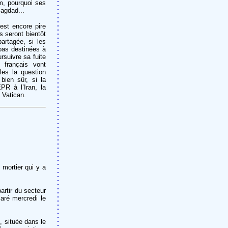
m, pourquoi ses
agdad...
est encore pire
s seront bientôt
rtagée, si les
pas destinées à
rsuivre sa fuite
 français vont
les la question
bien sûr, si la
PR à l’Iran, la
 Vatican.
mortier qui y a
artir du secteur
aré mercredi le
, située dans le