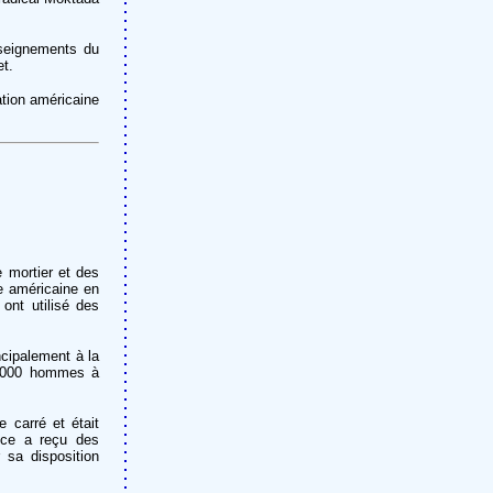
nseignements du
et.
tion américaine
 mortier et des
e américaine en
ont utilisé des
cipalement à la
n 3000 hommes à
e carré et était
nce a reçu des
 sa disposition