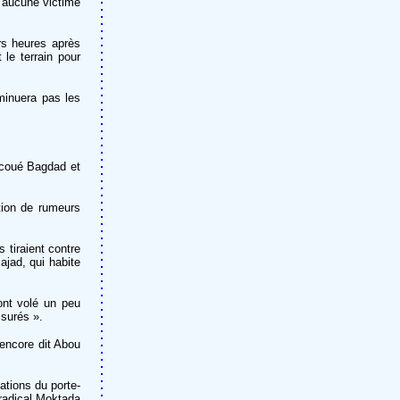
u’aucune victime
rs heures après
le terrain pour
minuera pas les
ecoué Bagdad et
tion de rumeurs
 tiraient contre
ajad, qui habite
ont volé un peu
ssurés ».
 encore dit Abou
ations du porte-
 radical Moktada