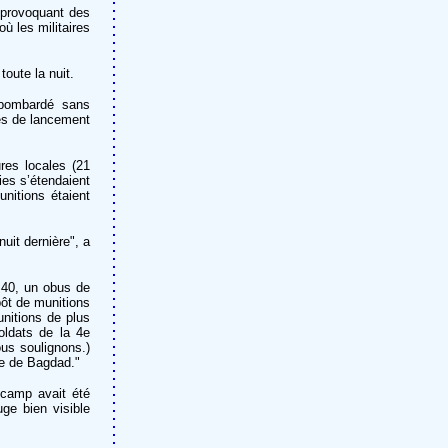
 provoquant des
ù les militaires
oute la nuit.
 bombardé sans
tes de lancement
es locales (21
es s’étendaient
nitions étaient
uit dernière", a
h 40, un obus de
pôt de munitions
nitions de plus
oldats de la 4e
us soulignons.)
le de Bagdad."
 camp avait été
ge bien visible