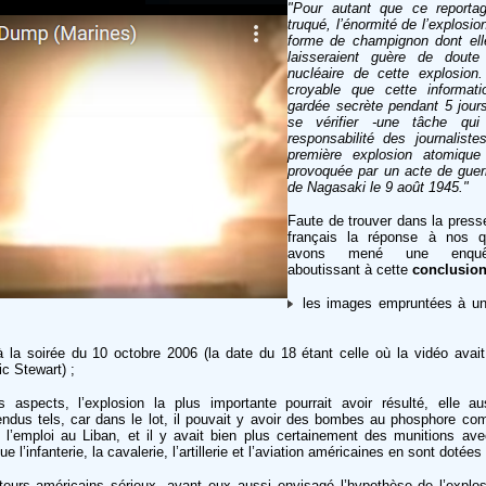
"Pour autant que ce reporta
truqué, l’énormité de l’explosio
forme de champignon dont ell
laisseraient guère de doute
nucléaire de cette explosion.
croyable que cette informati
gardée secrète pendant 5 jours
se vérifier -une tâche qui
responsabilité des journaliste
première explosion atomique 
provoquée par un acte de guerr
de Nagasaki le 9 août 1945."
Faute de trouver dans la press
français la réponse à nos q
avons mené une enquête
aboutissant à cette
conclusion
les images empruntées à un
à la soirée du 10 octobre 2006 (la date du 18 étant celle où la vidéo avait
c Stewart) ;
aspects, l’explosion la plus importante pourrait avoir résulté, elle aus
endus tels, car dans le lot, il pouvait y avoir des bombes au phosphore co
e l’emploi au Liban, et il y avait bien plus certainement des munitions ave
 l’infanterie, la cavalerie, l’artillerie et l’aviation américaines en sont dotées 
eurs américains sérieux, ayant eux aussi envisagé l’hypothèse de l’explo