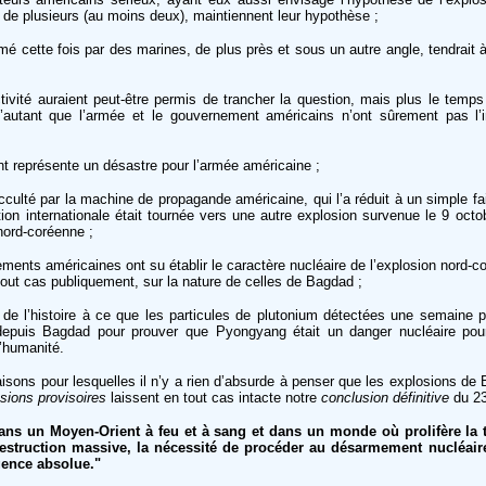
 de plusieurs (au moins deux), maintiennent leur hypothèse ;
 cette fois par des marines, de plus près et sous un autre angle, tendrait à
ivité auraient peut-être permis de trancher la question, mais plus le temps
’autant que l’armée et le gouvernement américains n’ont sûrement pas l’i
t représente un désastre pour l’armée américaine ;
culté par la machine de propagande américaine, qui l’a réduit à un simple fai
ention internationale était tournée vers une autre explosion survenue le 9 octob
ord-coréenne ;
ents américaines ont su établir le caractère nucléaire de l’explosion nord-
out cas publiquement, sur la nature de celles de Bagdad ;
e de l’histoire à ce que les particules de plutonium détectées une semaine p
depuis Bagdad pour prouver que Pyongyang était un danger nucléaire pour
’humanité.
isons pour lesquelles il n’y a rien d’absurde à penser que les explosions de
sions provisoires
laissent en tout cas intacte notre
conclusion définitive
du 23
dans un Moyen-Orient à feu et à sang et dans un monde où prolifère la 
struction massive, la nécessité de procéder au désarmement nucléaire
gence absolue."