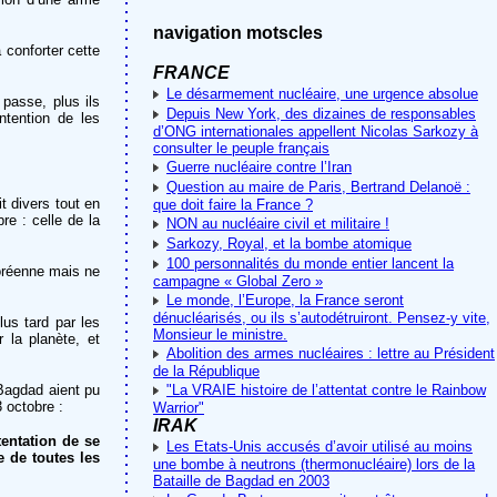
navigation motscles
 conforter cette
FRANCE
Le désarmement nucléaire, une urgence absolue
 passe, plus ils
Depuis New York, des dizaines de responsables
ntention de les
d’ONG internationales appellent Nicolas Sarkozy à
consulter le peuple français
Guerre nucléaire contre l’Iran
Question au maire de Paris, Bertrand Delanoë :
t divers tout en
que doit faire la France ?
re : celle de la
NON au nucléaire civil et militaire !
Sarkozy, Royal, et la bombe atomique
100 personnalités du monde entier lancent la
coréenne mais ne
campagne « Global Zero »
Le monde, l’Europe, la France seront
dénucléarisés, ou ils s’autodétruiront. Pensez-y vite,
lus tard par les
Monsieur le ministre.
 la planète, et
Abolition des armes nucléaires : lettre au Président
de la République
 Bagdad aient pu
"La VRAIE histoire de l’attentat contre le Rainbow
 octobre :
Warrior"
IRAK
tentation de se
Les Etats-Unis accusés d’avoir utilisé au moins
 de toutes les
une bombe à neutrons (thermonucléaire) lors de la
Bataille de Bagdad en 2003