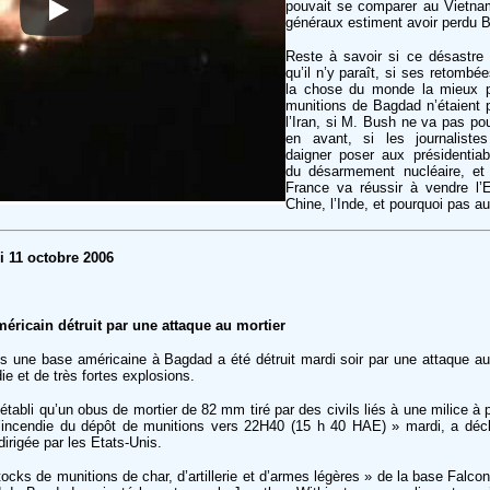
pouvait se comparer au Vietna
généraux estiment avoir perdu B
Reste à savoir si ce désastre 
qu’il n’y paraît, si ses retombée
la chose du monde la mieux pa
munitions de Bagdad n’étaient 
l’Iran, si M. Bush ne va pas pou
en avant, si les journalistes
daigner poser aux présidentiab
du désarmement nucléaire, et 
France va réussir à vendre l’E
Chine, l’Inde, et pourquoi pas au
 11 octobre 2006
éricain détruit par une attaque au mortier
 une base américaine à Bagdad a été détruit mardi soir par une attaque au 
e et de très fortes explosions.
 établi qu’un obus de mortier de 82 mm tiré par des civils liés à une milice à p
l’incendie du dépôt de munitions vers 22H40 (15 h 40 HAE) » mardi, a décl
dirigée par les Etats-Unis.
ocks de munitions de char, d’artillerie et d’armes légères » de la base Falcon