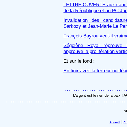
LETTRE OUVERTE aux candida
de la République et au PC Jup
Invalidation des candidat
Sarkozy et Jean-Marie Le Pe
François Bayrou veut-il vrai
Ségolène Royal réprouve la
approuve la prolifération verti
Et sur le fond :
En finir avec la terreur nucléa
L'argent est le nerf de la paix !
v
|
Accueil
Co