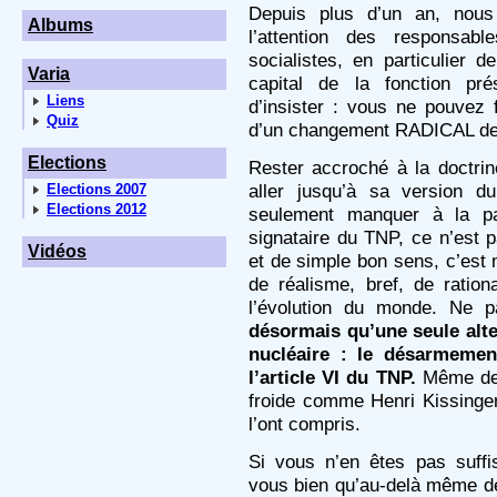
Depuis plus d’un an, nous 
Albums
l’attention des responsab
socialistes, en particulier 
Varia
capital de la fonction pré
Liens
d’insister : vous ne pouvez f
Quiz
d’un changement RADICAL de 
Elections
Rester accroché à la doctri
aller jusqu’à sa version d
Elections 2007
Elections 2012
seulement manquer à la p
signataire du TNP, ce n’est
Vidéos
et de simple bon sens, c’est
de réalisme, bref, de ration
l’évolution du monde. Ne 
désormais qu’une seule alter
nucléaire : le désarmemen
l’article VI du TNP.
Même des
froide comme Henri Kissinge
l’ont compris.
Si vous n’en êtes pas suffi
vous bien qu’au-delà même de