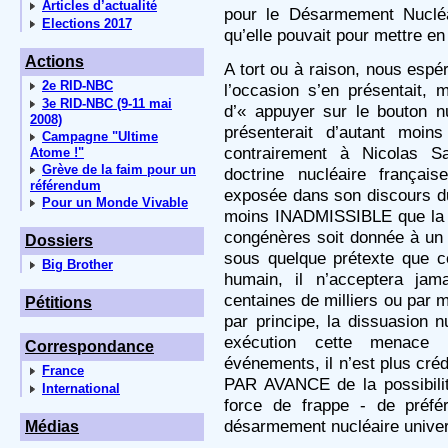
Articles d’actualité
pour le Désarmement Nucléai
Elections 2017
qu’elle pouvait pour mettre en
Actions
A tort ou à raison, nous espé
2e RID-NBC
l’occasion s’en présentait,
3e RID-NBC (9-11 mai
d’« appuyer sur le bouton nu
2008)
présenterait d’autant moins
Campagne "Ultime
contrairement à Nicolas Sa
Atome !"
Grève de la faim pour un
doctrine nucléaire françai
référendum
exposée dans son discours du 
Pour un Monde Vivable
moins INADMISSIBLE que la fa
congénères soit donnée à un
Dossiers
sous quelque prétexte que ce
Big Brother
humain, il n’acceptera jam
centaines de milliers ou par mi
Pétitions
par principe, la dissuasion nu
exécution cette menace
Correspondance
événements, il n’est plus créd
France
PAR AVANCE de la possibilit
International
force de frappe - de préfé
désarmement nucléaire univers
Médias