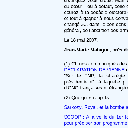
distinguez-vous d’eux. Manif
du cœur - ou à défaut, celle 
courez à la débâcle électora
et tout à gagner à nous conv
changé »... dans le bon sens 
général, de l’abolition des ar
Le 18 mai 2007,
Jean-Marie Matagne, prési
(1) Cf. nos communiqués des 19
DECLARATION DE VIENNE
d
"Sur le TNP, la stratégie n
présidentielle", à laquelle 
d’ONG françaises et étrangère
(2) Quelques rappels :
Sarkozy, Royal, et la bombe 
SCOOP : A la veille du 1er t
pour préciser son programme