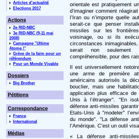
Articles d’actualité
orientale est pratiquement u
Elections 2017
d’imaginer comment réagirait 
l’Iran ou n’importe quelle a
Actions
serait-ce que penser insta
2e RID-NBC
missiles sur les frontièr
3e RID-NBC (9-11 mai
voisinage, ou si ils exéc
2008)
circonstances inimaginables,
Campagne "Ultime
Atome !"
serait non seulement 
Grève de la faim pour un
compréhensible, pour des rais
référendum
Pour un Monde Vivable
Il est universellement notoir
une arme de première atta
Dossiers
américains autorisés la déc
Big Brother
bouclier, mais une habilitatio
application plus efficace de
Pétitions
Unis à l’étranger". "En iso
défense anti-missiles garantira
Correspondance
Etats-Unis à "modeler" l’en
France
du monde". "La défense anti
International
l’Amérique. C’est un outil vis
Médias
« La défense anti-missile