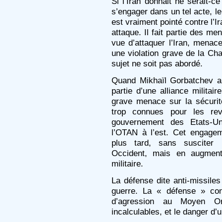
Si l’Iran donnait ne serait-ce
s’engager dans un tel acte, l
est vraiment pointé contre l
attaque. Il fait partie des m
vue d’attaquer l’Iran, menac
une violation grave de la Ch
sujet ne soit pas abordé.
Quand Mikhaïl Gorbatchev aut
partie d’une alliance militai
grave menace sur la sécurit
trop connues pour les rev
gouvernement des Etats-Un
l’OTAN à l’est. Cet engage
plus tard, sans susciter
Occident, mais en augment
militaire.
La défense dite anti-missile
guerre. La « défense » co
d’agression au Moyen Or
incalculables, et le danger d’u