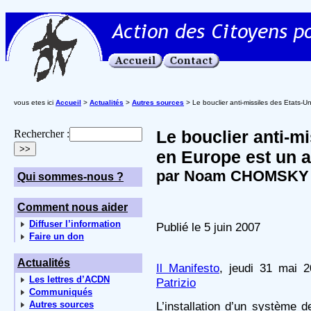
vous etes ici
Accueil
>
Actualités
>
Autres sources
> Le bouclier anti-missiles des Etats-U
Le bouclier anti-m
Rechercher :
en Europe est un a
par Noam CHOMSKY
Qui sommes-nous ?
Comment nous aider
Diffuser l’information
Publié le 5 juin 2007
Faire un don
Actualités
Il Manifesto
, jeudi 31 mai 2
Les lettres d’ACDN
Patrizio
Communiqués
Autres sources
L’installation d’un système 