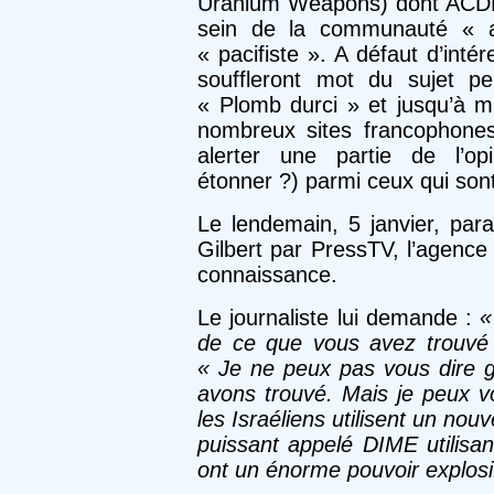
Uranium Weapons) dont ACDN f
sein de la communauté « abo
« pacifiste ». A défaut d’intér
souffleront mot du sujet pe
« Plomb durci » et jusqu’à ma
nombreux sites francophones
alerter une partie de l’opi
étonner ?) parmi ceux qui sont
Le lendemain, 5 janvier, par
Gilbert par PressTV, l’agence
connaissance.
Le journaliste lui demande :
«
de ce que vous avez trouvé 
« Je ne peux pas vous dire 
avons trouvé. Mais je peux vo
les Israéliens utilisent un no
puissant appelé DIME utilisa
ont un énorme pouvoir explosi