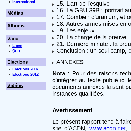
International
15. L’art de l’esquive
16. La GBU-39B : portrait a
Médias
17. Combien d’uranium, et o
18. Autres armes mises en 
Albums
19. Les enjeux
20. La charge de la preuve
Varia
21. Dernière minute : la preu
Liens
Conclusion : un seul camp, c
Quiz
ANNEXES
Elections
Elections 2007
Nota :
Pour des raisons techn
Elections 2012
d’intégrer au texte publié ici 
Vidéos
documents annexes faisant part
instances qualifiées.
Avertissement
Le présent rapport tend à faire
site d’ACDN,
www.acdn.net
,