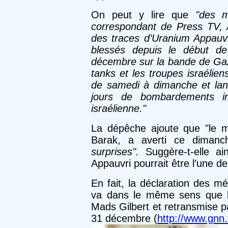
On peut y lire que
"des m
correspondant de Press TV, Ak
des traces d’Uranium Appauvr
blessés depuis le début de 
décembre sur la bande de Gaz
tanks et les troupes israéliens
de samedi à dimanche et lanc
jours de bombardements int
israélienne."
La dépêche ajoute que "le mi
Barak, a averti ce dimanch
surprises".
Suggère-t-elle ai
Appauvri pourrait être l’une d
En fait, la déclaration des m
va dans le même sens que l’
Mads Gilbert et retransmise p
31 décembre (
http://www.gnn