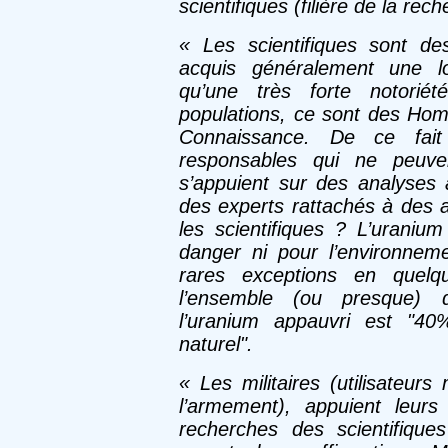
scientifiques (filière de la rec
«
Les scientifiques
sont des
acquis généralement une lo
qu’une très forte notorié
populations, ce sont des Ho
Connaissance. De ce fai
responsables qui ne peuven
s’appuient sur des analyses a
des experts rattachés à des a
les scientifiques ? L’uraniu
danger ni pour l’environnem
rares exceptions en quelq
l’ensemble (ou presque) d
l’uranium appauvri est "40
naturel".
«
Les militaires
(utilisateurs
l’armement), appuient leur
recherches des scientifiques