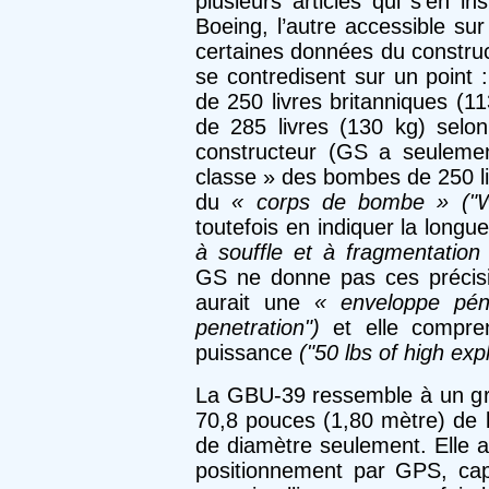
plusieurs articles qui s’en in
Boeing, l’autre accessible sur
certaines données du construc
se contredisent sur un point :
de 250 livres britanniques (1
de 285 livres (130 kg) selon 
constructeur (GS a seuleme
classe » des bombes de 250 li
du
« corps de bombe » ("W
toutefois en indiquer la longue
à souffle et à fragmentation 
GS ne donne pas ces précisi
aurait une
« enveloppe pén
penetration")
et elle compren
puissance
("50 lbs of high exp
La GBU-39 ressemble à un gr
70,8 pouces (1,80 mètre) de 
de diamètre seulement. Elle 
positionnement par GPS, capa