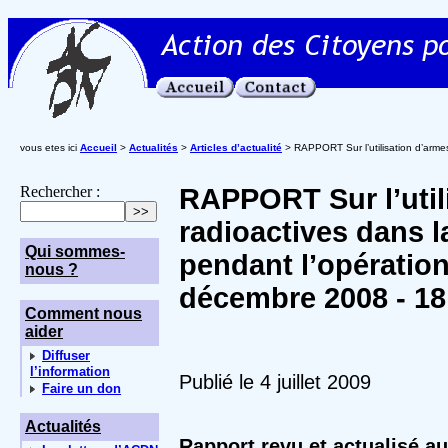
vous etes ici
Accueil
>
Actualités
>
Articles d’actualité
> RAPPORT Sur l’utilisation d’arme
Rechercher :
RAPPORT Sur l’util
radioactives dans 
Qui sommes-
pendant l’opération
nous ?
décembre 2008 - 18 
Comment nous
aider
Diffuser
l’information
Publié le 4 juillet 2009
Faire un don
Actualités
Rapport revu et actualisé au 