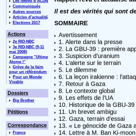
Les lettres d’ACDN
Communiqués
Il est des vérités qui sont 
Autres sources
Articles d’actualité
SOMMAIRE
Elections 2017
Actions
Avertissement
1. Alerte dans la presse
2e RID-NBC
3e RID-NBC (9-11
2. La GBU-39 : première ap
mai 2008)
3. Suspicion d’uranium
Campagne "Ultime
Atome !"
4. L’alerte sur le terrain
Grève de la faim
5. Le dilemme
pour un référendum
6. La leçon irakienne : l’att
Pour un Monde
Vivable
7. Retour à Gaza
8. Le contexte global
Dossiers
9. Les effets de l’UA
Big Brother
10. Historique de la GBU-39
11. Un brevet ambigu
Pétitions
12. Gaza, terrain d’essai
13. « Le génocide de Gaza
Correspondance
14. Lettre à M. Ban Ki-moon 
France