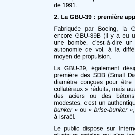
de 1991.
2. La GBU-39 : première ap
Fabriquée par Boeing, la 
encore GBU-39B (il y a eu u
une bombe, c’est-à-dire un
autonomie de vol, à la diff
moyen de propulsion.
La GBU-39, également dési
première des SDB (Small Di
diamètre conçues pour être
collatéraux » réduits, mais a
des aciers ou des bétons
modestes, c’est un authenti
bunker »
ou
« brise-bunker »
à Israël.
Le public dispose sur Inter