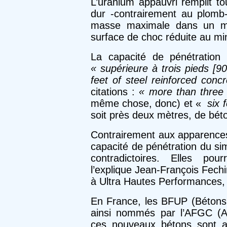
L’uranium appauvri remplit tou
dur -contrairement au plomb-
masse maximale dans un m
surface de choc réduite au m
La capacité de pénétration
« supérieure à trois pieds [
feet of steel reinforced concr
citations :
« more than three 
même chose, donc) et «
six f
soit près deux mètres, de béto
Contrairement aux apparences,
capacité de pénétration du si
contradictoires. Elles po
l’explique Jean-François Fech
à Ultra Hautes Performances,
En France, les BFUP (Bétons 
ainsi nommés par l’AFGC (As
ces nouveaux bétons sont a