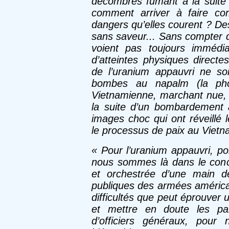
décombres fumant à la suite
comment arriver à faire com
dangers qu’elles courent ? Des
sans saveur... Sans compter q
voient pas toujours immédi
d’atteintes physiques direct
de l’uranium appauvri ne so
bombes au napalm (la phot
Vietnamienne, marchant nue, 
la suite d’un bombardement 
images choc qui ont réveillé 
le processus de paix au Vietn
« Pour l’uranium appauvri, po
nous sommes là dans le conce
et orchestrée d’une main de
publiques des armées américain
difficultés que peut éprouver 
et mettre en doute les par
d’officiers généraux, pour