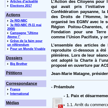
L’Action des Citoyens pour 
Articles d’actualité
Elections 2017
qui avait pris l’initiativ
Confédération paysanne, la 
Actions
des Droits de l’Homme, le
2e RID-NBC
organisé les EGMV avec le so
3e RID-NBC (9-11 mai
Région Poitou-Charentes, 
2008)
Fondation pour une Terre 
Campagne "Ultime
comme l’Union Pacifiste, y on
Atome !"
Grève de la faim pour
L’ensemble des articles de
un référendum
Pour un Monde Vivable
reproduite ci-dessous a été
plénières. Lors de leur séanc
Dossiers
ont adopté la Charte à l’un
Big Brother
proposé en ouverture par AC
Pétitions
Jean-Marie Matagne, préside
Correspondance
- Préambule
France
International
- 1. Paix et désarmeme
Médias
1.1. Arrêt du commerc