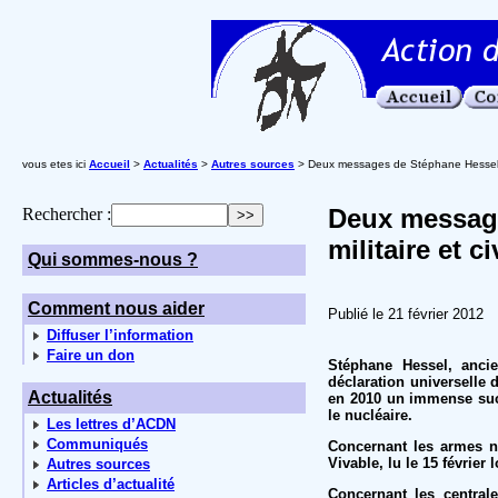
vous etes ici
Accueil
>
Actualités
>
Autres sources
> Deux messages de Stéphane Hessel : So
Deux message
Rechercher :
militaire et civ
Qui sommes-nous ?
Comment nous aider
Publié le 21 février 2012
Diffuser l’information
Faire un don
Stéphane Hessel, ancie
déclaration universelle 
Actualités
en 2010 un immense succè
le nucléaire.
Les lettres d’ACDN
Communiqués
Concernant les armes n
Vivable, lu le 15 février
Autres sources
Articles d’actualité
Concernant les central