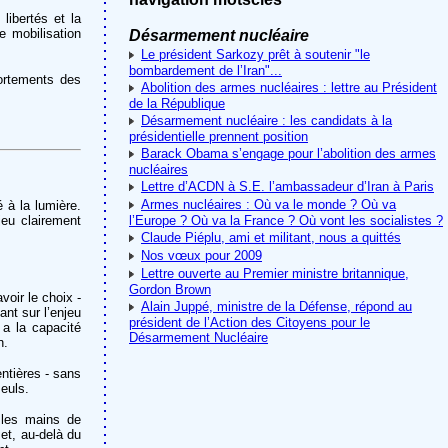
 libertés et la
e mobilisation
Désarmement nucléaire
Le président Sarkozy prêt à soutenir "le
bombardement de l’Iran"...
portements des
Abolition des armes nucléaires : lettre au Président
de la République
Désarmement nucléaire : les candidats à la
présidentielle prennent position
Barack Obama s’engage pour l’abolition des armes
nucléaires
Lettre d’ACDN à S.E. l’ambassadeur d’Iran à Paris
Armes nucléaires : Où va le monde ? Où va
 à la lumière.
jeu clairement
l’Europe ? Où va la France ? Où vont les socialistes ?
Claude Piéplu, ami et militant, nous a quittés
Nos vœux pour 2009
Lettre ouverte au Premier ministre britannique,
Gordon Brown
voir le choix -
Alain Juppé, ministre de la Défense, répond au
ant sur l’enjeu
président de l’Action des Citoyens pour le
 a la capacité
Désarmement Nucléaire
n.
ntières - sans
seuls.
 les mains de
 et, au-delà du