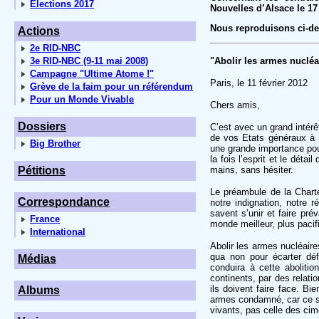
Elections 2017
Nouvelles d’Alsace le 17 
Nous reproduisons ci-de
Actions
2e RID-NBC
3e RID-NBC (9-11 mai 2008)
"Abolir les armes nucléa
Campagne "Ultime Atome !"
Paris, le 11 février 2012
Grève de la faim pour un référendum
Pour un Monde Vivable
Chers amis,
Dossiers
C’est avec un grand intérê
de vos Etats généraux à 
Big Brother
une grande importance pour
la fois l’esprit et le dét
Pétitions
mains, sans hésiter.
Le préambule de la Charte
Correspondance
notre indignation, notre r
savent s’unir et faire prév
France
monde meilleur, plus pacifiq
International
Abolir les armes nucléaire
qua non pour écarter dé
Médias
conduira à cette abolitio
continents, par des relat
ils doivent faire face. B
Albums
armes condamné, car ce son
vivants, pas celle des cim