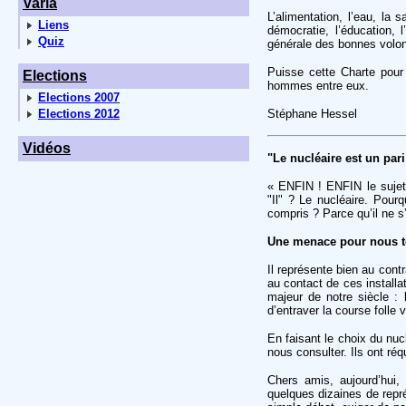
Varia
L’alimentation, l’eau, la s
Liens
démocratie, l’éducation, 
Quiz
générale des bonnes volon
Puisse cette Charte pour
Elections
hommes entre eux.
Elections 2007
Elections 2012
Stéphane Hessel
Vidéos
"Le nucléaire est un par
« ENFIN ! ENFIN le sujet e
"Il" ? Le nucléaire. Pourq
compris ? Parce qu’il ne s
Une menace pour nous 
Il représente bien au cont
au contact de ces installa
majeur de notre siècle : 
d’entraver la course folle
En faisant le choix du nuc
nous consulter. Ils ont ré
Chers amis, aujourd’hui,
quelques dizaines de repré