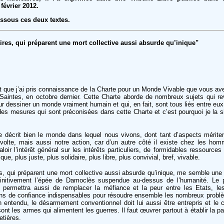
février 2012.
ssous ces deux textes.
ires, qui préparent une mort collective aussi absurde qu’inique"
t que j’ai pris connaissance de la Charte pour un Monde Vivable que vous ave
Saintes, en octobre dernier. Cette Charte aborde de nombreux sujets qui r
 dessiner un monde vraiment humain et qui, en fait, sont tous liés entre eux
ail des mesures qui sont préconisées dans cette Charte et c’est pourquoi je la
 décrit bien le monde dans lequel nous vivons, dont tant d’aspects mérite
évolte, mais aussi notre action, car d’un autre côté il existe chez les homm
aloir l’intérêt général sur les intérêts particuliers, de formidables ressources
ue, plus juste, plus solidaire, plus libre, plus convivial, bref, vivable.
s, qui préparent une mort collective aussi absurde qu’inique, me semble une 
finitivement l’épée de Damoclès suspendue au-dessus de l’humanité. Le 
n permettra aussi de remplacer la méfiance et la peur entre les Etats, le
ions de confiance indispensables pour résoudre ensemble les nombreux prob
ien entendu, le désarmement conventionnel doit lui aussi être entrepris et l
t les armes qui alimentent les guerres. Il faut œuvrer partout à établir la pa
etières.