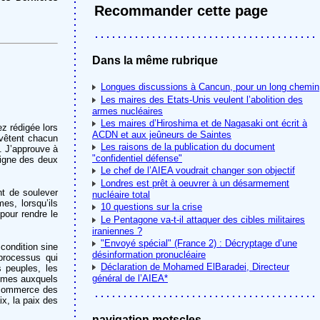
Recommander cette page
Dans la même rubrique
Longues discussions à Cancun, pour un long chemin
Les maires des Etats-Unis veulent l’abolition des
armes nucléaires
Les maires d’Hiroshima et de Nagasaki ont écrit à
z rédigée lors
ACDN et aux jeûneurs de Saintes
evêtent chacun
Les raisons de la publication du document
. J’approuve à
"confidentiel défense"
 signe des deux
Le chef de l’AIEA voudrait changer son objectif
Londres est prêt à oeuvrer à un désarmement
nt de soulever
nucléaire total
es, lorsqu’ils
10 questions sur la crise
 pour rendre le
Le Pentagone va-t-il attaquer des cibles militaires
iraniennes ?
"Envoyé spécial" (France 2) : Décryptage d’une
condition sine
désinformation pronucléaire
processus qui
Déclaration de Mohamed ElBaradei, Directeur
s peuples, les
général de l’AIEA*
lèmes auxquels
e commerce des
ix, la paix des
navigation motscles