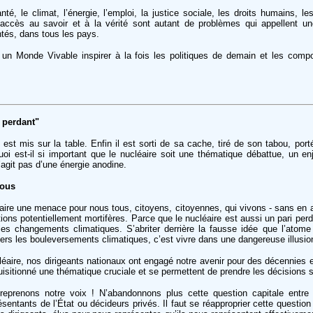
anté, le climat, l’énergie, l’emploi, la justice sociale, les droits humains, les
l’accès au savoir et à la vérité sont autant de problèmes qui appellent un
tés, dans tous les pays.
 un Monde Vivable inspirer à la fois les politiques de demain et les com
i perdant"
st mis sur la table. Enfin il est sorti de sa cache, tiré de son tabou, porté
uoi est-il si important que le nucléaire soit une thématique débattue, un en
’agit pas d’une énergie anodine.
tous
raire une menace pour nous tous, citoyens, citoyennes, qui vivons - sans en a
tions potentiellement mortifères. Parce que le nucléaire est aussi un pari perd
les changements climatiques. S’abriter derrière la fausse idée que l’atome
 vers les bouleversements climatiques, c’est vivre dans une dangereuse illusio
léaire, nos dirigeants nationaux ont engagé notre avenir pour des décennies e
quisitionné une thématique cruciale et se permettent de prendre les décisions 
 reprenons notre voix ! N’abandonnons plus cette question capitale entre
sentants de l’État ou décideurs privés. Il faut se réapproprier cette question