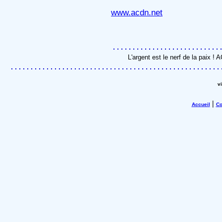
www.acdn.net
L'argent est le nerf de la paix !
v
|
Accueil
Co