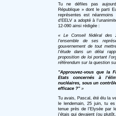
Tu ne défiles pas aujour
République » dont le parti E
représentes est néanmoins p
d’EELV a adopté à l’unanimité
12-090 ainsi rédigée :
« Le Conseil fédéral des
l’ensemble de ses représ
gouvernement de tout mettr
l’étude dans un délai rap
proposition de loi portant l’o
référendum sur la question su
"Approuvez-vous que la Fr
Etats concernés à l’éli
nucléaires, sous un contrôle
efficace ?"
»
Tu avais, Pascal, été élu la ve
le lendemain, 25 juin, tu e
tenue près de l’Elysée par l
j’étais qui devaient (ou plutô