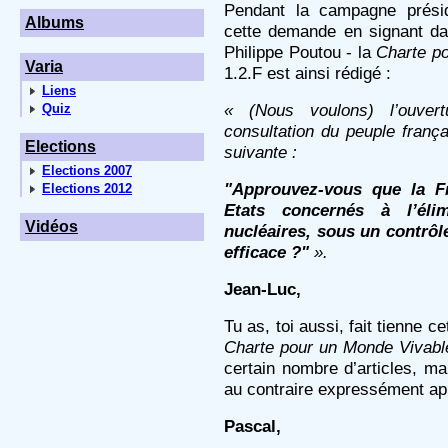
Pendant la campagne présid
Albums
cette demande en signant da
Philippe Poutou - la
Charte p
Varia
1.2.F est ainsi rédigé :
Liens
« (Nous voulons) l’ouvert
Quiz
consultation du peuple franç
Elections
suivante :
Elections 2007
"Approuvez-vous que la Fr
Elections 2012
Etats concernés à l’éli
Vidéos
nucléaires, sous un contrôle
efficace ?"
».
Jean-Luc,
Tu as, toi aussi, fait tienne 
Charte pour un Monde Vivabl
certain nombre d’articles, mai
au contraire expressément ap
Pascal,