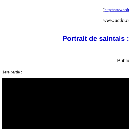
[
http://www.acdn
www.acdn.n
Portrait de saintai
Publié
1ere partie :