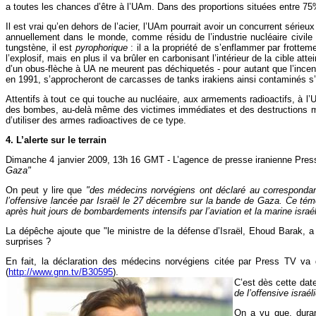
a toutes les chances d’être à l’UAm. Dans des proportions situées entre 75
Il est vrai qu’en dehors de l’acier, l’UAm pourrait avoir un concurrent sérieu
annuellement dans le monde, comme résidu de l’industrie nucléaire civile e
tungstène, il est
pyrophorique
: il a la propriété de s’enflammer par frottem
l’explosif, mais en plus il va brûler en carbonisant l’intérieur de la cible 
d’un obus-flèche à UA ne meurent pas déchiquetés - pour autant que l’incend
en 1991, s’approcheront de carcasses de tanks irakiens ainsi contaminés s
Attentifs à tout ce qui touche au nucléaire, aux armements radioactifs, à l
des bombes, au-delà même des victimes immédiates et des destructions mani
d’utiliser des armes radioactives de ce type.
4. L’alerte sur le terrain
Dimanche 4 janvier 2009, 13h 16 GMT - L’agence de presse iranienne Press 
Gaza"
On peut y lire que
"des médecins norvégiens ont déclaré au correspondant
l’offensive lancée par Israël le 27 décembre sur la bande de Gaza. Ce témoi
après huit jours de bombardements intensifs par l’aviation et la marine israé
La dépêche ajoute que "le ministre de la défense d’Israël, Ehoud Barak, a
surprises ?
En fait, la déclaration des médecins norvégiens citée par Press TV va
(
http://www.gnn.tv/B30595
).
C’est dès cette dat
de l’offensive isra
On a vu que, durant