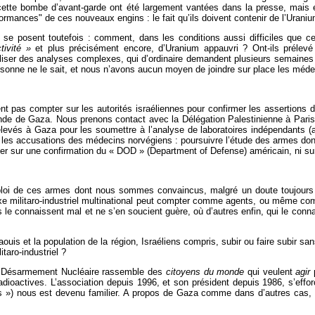
ette bombe d’avant-garde ont été largement vantées dans la presse, mais en
rformances" de ces nouveaux engins : le fait qu’ils doivent contenir de l’Ura
 se posent toutefois : comment, dans les conditions aussi difficiles que cell
tivité »
et plus précisément encore, d’Uranium appauvri ? Ont-ils prélevé 
liser des analyses complexes, qui d’ordinaire demandent plusieurs semaines
ersonne ne le sait, et nous n’avons aucun moyen de joindre sur place les méd
nt pas compter sur les autorités israéliennes pour confirmer les assertions du
nde de Gaza. Nous prenons contact avec la Délégation Palestinienne à Paris, 
levés à Gaza pour les soumettre à l’analyse de laboratoires indépendants (a
er les accusations des médecins norvégiens : poursuivre l’étude des armes do
er sur une confirmation du « DOD » (Department of Defense) américain, ni sur
ploi de ces armes dont nous sommes convaincus, malgré un doute toujours pr
exe militaro-industriel multinational peut compter comme agents, ou même com
es le connaissent mal et ne s’en soucient guère, où d’autres enfin, qui le conna
zaouis et la population de la région, Israéliens compris, subir ou faire subir 
taro-industriel ?
 le Désarmement Nucléaire rassemble des
citoyens du monde
qui veulent
agir
p
dioactives. L’association depuis 1996, et son président depuis 1986, s’effor
owers ») nous est devenu familier. A propos de Gaza comme dans d’autres ca