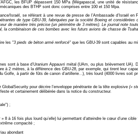
l’AFGC, les BFUP dépassent 150 MPa (Mégapascal, une unité de résistance)
s mécaniques des BTHP sont donc comprises entre 100 et 150 Mpa.
ance/Israël, se référant à une revue de presse de l’Ambassade d’Israël en
nétrantes de type GBU-39, fabriquées par la société Boeing et considérée
r de manière très précise (un périmètre de 3 mètres). Le journal note toutefo
nal, la combinaison de ces bombes avec les futurs avions de chasse de Tsahal
dire les
"3 pieds de béton armé renforcé"
que les GBU-39 sont capables au min
rmes sont à base d’Uranium Appauvri métal (UAm, ou plus brièvement UA). De l
re à 2 mètres, à la différence des GBU-28, par exemple, qui tirent leur capaci
Golfe, à partir de fûts de canon d’artillerie...), très lourd (4000 livres soit 
r GlobalSecurity pour décrire l’enveloppe pénétrante de la tête explosive
(« st
ifeste et certainement délibérée dans la notice du constructeur.
ale") ;
» 8 à 16 fois plus lourd qu’elle) lui permettant d’atteindre le cœur d’une cible
extrême compacité ;
riau abondant