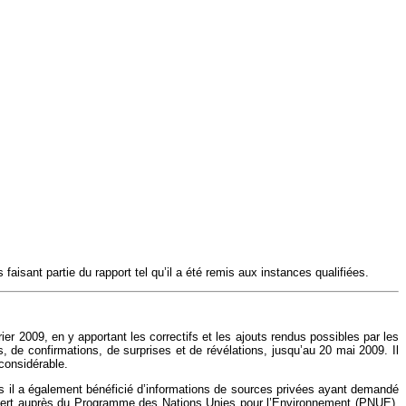
faisant partie du rapport tel qu’il a été remis aux instances qualifiées.
vrier 2009, en y apportant les correctifs et les ajouts rendus possibles par les
 de confirmations, de surprises et de révélations, jusqu’au 20 mai 2009. Il
 considérable.
ais il a également bénéficié d’informations de sources privées ayant demandé
t expert auprès du Programme des Nations Unies pour l’Environnement (PNUE),