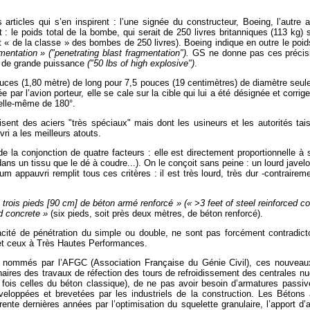
articles qui s’en inspirent : l’une signée du constructeur, Boeing, l’autre
: le poids total de la bombe, qui serait de 250 livres britanniques (113 kg) 
t « de la classe » des bombes de 250 livres). Boeing indique en outre le poi
mentation » ("penetrating blast fragmentation").
GS ne donne pas ces précisio
if de grande puissance
("50 lbs of high explosive")
.
ces (1,80 mètre) de long pour 7,5 pouces (19 centimètres) de diamètre seu
guée par l’avion porteur, elle se cale sur la cible qui lui a été désignée et c
 elle-même de 180°.
ent des aciers "très spéciaux" mais dont les usineurs et les autorités tais
ri a les meilleurs atouts.
 de la conjonction de quatre facteurs : elle est directement proportionnelle 
t dans un tissu que le dé à coudre...). On le conçoit sans peine : un lourd jave
ium appauvri remplit tous ces critères : il est très lourd, très dur -contra
 trois pieds [90 cm] de béton armé renforcé » (« >3 feet of steel reinforced co
ed concrete »
(six pieds, soit près deux mètres, de béton renforcé).
cité de pénétration du simple ou double, ne sont pas forcément contradict
 et ceux à Très Hautes Performances.
i nommés par l’AFGC (Association Française du Génie Civil), ces nouveau
naires des travaux de réfection des tours de refroidissement des centrales n
fois celles du béton classique), de ne pas avoir besoin d’armatures passives
éveloppées et brevetées par les industriels de la construction. Les Béton
e dernières années par l’optimisation du squelette granulaire, l’apport d’adj