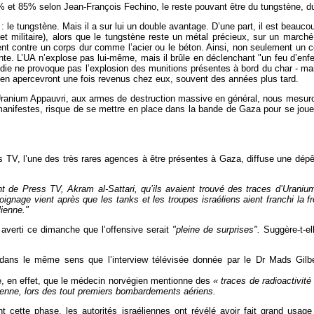
% et 85% selon Jean-François Fechino, le reste pouvant être du tungstène, d
x : le tungstène. Mais il a sur lui un double avantage. D’une part, il est beau
t militaire), alors que le tungstène reste un métal précieux, sur un marché
ent contre un corps dur comme l’acier ou le béton. Ainsi, non seulement un co
atteinte. L’UA n’explose pas lui-même, mais il brûle en déclenchant "un feu d’en
ie ne provoque pas l’explosion des munitions présentes à bord du char - mais
’en apercevront une fois revenus chez eux, souvent des années plus tard.
’Uranium Appauvri, aux armes de destruction massive en général, nous mesuron
festes, risque de se mettre en place dans la bande de Gaza pour se jouer à
TV, l’une des très rares agences à être présentes à Gaza, diffuse une dépêc
 de Press TV, Akram al-Sattari, qu’ils avaient trouvé des traces d’Uraniu
gnage vient après que les tanks et les troupes israéliens aient franchi la f
lienne."
 averti ce dimanche que l’offensive serait
"pleine de surprises".
Suggère-t-ell
 dans le même sens que l’interview télévisée donnée par le Dr Mads Gilbe
e, en effet, que le médecin norvégien mentionne des
« traces de radioactivité
élienne, lors des tout premiers bombardements aériens.
 cette phase, les autorités israéliennes ont révélé avoir fait grand usag