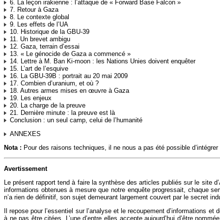
6. La leçon irakienne : l’attaque de « Forward Base Falcon »
7. Retour à Gaza
8. Le contexte global
9. Les effets de l’UA
10. Historique de la GBU-39
11. Un brevet ambigu
12. Gaza, terrain d’essai
13. « Le génocide de Gaza a commencé »
14. Lettre à M. Ban Ki-moon : les Nations Unies doivent enquêter
15. L’art de l’esquive
16. La GBU-39B : portrait au 20 mai 2009
17. Combien d’uranium, et où ?
18. Autres armes mises en œuvre à Gaza
19. Les enjeux
20. La charge de la preuve
21. Dernière minute : la preuve est là
Conclusion : un seul camp, celui de l’humanité
ANNEXES
Nota :
Pour des raisons techniques, il ne nous a pas été possible d’intégrer a
Avertissement
Le présent rapport tend à faire la synthèse des articles publiés sur le site
informations obtenues à mesure que notre enquête progressait, chaque semai
n’a rien de définitif, son sujet demeurant largement couvert par le secret ind
Il repose pour l’essentiel sur l’analyse et le recoupement d’informations e
à ne pas être citées. L’une d’entre elles accepte aujourd’hui d’être nommé