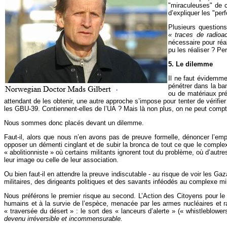
"miraculeuses" de c
d’expliquer les "pe
Plusieurs questions
« traces de radioac
nécessaire pour réa
pu les réaliser ? P
5. Le dilemme
Il ne faut évidemme
pénétrer dans la ba
ou de matériaux pré
attendant de les obtenir, une autre approche s’impose pour tenter de vérifi
les GBU-39. Contiennent-elles de l’UA ? Mais là non plus, on ne peut compt
Nous sommes donc placés devant un dilemme.
Faut-il, alors que nous n’en avons pas de preuve formelle, dénoncer l’em
opposer un démenti cinglant et de subir la bronca de tout ce que le compl
« abolitionniste » où certains militants ignorent tout du problème, où d’autr
leur image ou celle de leur association.
Ou bien faut-il en attendre la preuve indiscutable - au risque de voir les Ga
militaires, des dirigeants politiques et des savants inféodés au complexe mili
Nous préférons le premier risque au second. L’Action des Citoyens pour
humains et à la survie de l’espèce, menacée par les armes nucléaires et ra
« traversée du désert » : le sort des « lanceurs d’alerte » (« whistlebl
devenu irréversible et incommensurable.