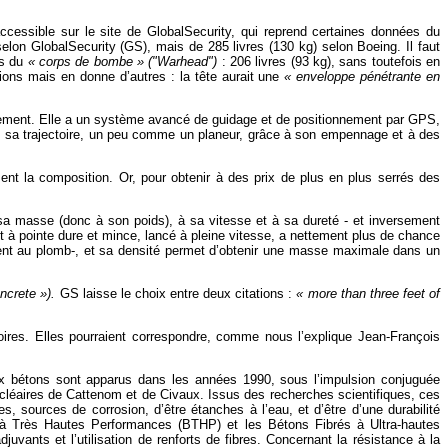
 accessible sur le site de GlobalSecurity, qui reprend certaines données du
selon GlobalSecurity (GS), mais de 285 livres (130 kg) selon Boeing. Il faut
ds du
« corps de bombe » ("Warhead")
: 206 livres (93 kg), sans toutefois en
ns mais en donne d’autres : la tête aurait une
« enveloppe pénétrante en
lement. Elle a un système avancé de guidage et de positionnement par GPS,
orrige sa trajectoire, un peu comme un planeur, grâce à son empennage et à des
ent la composition. Or, pour obtenir à des prix de plus en plus serrés des
à sa masse (donc à son poids), à sa vitesse et à sa dureté - et inversement
lot à pointe dure et mince, lancé à pleine vitesse, a nettement plus de chance
irement au plomb-, et sa densité permet d’obtenir une masse maximale dans un
ncrete »).
GS laisse le choix entre deux citations :
« more than three feet of
oires. Elles pourraient correspondre, comme nous l’explique Jean-François
x bétons sont apparus dans les années 1990, sous l’impulsion conjuguée
ucléaires de Cattenom et de Civaux. Issus des recherches scientifiques, ces
, sources de corrosion, d’être étanches à l’eau, et d’être d’une durabilité
s à Très Hautes Performances (BTHP) et les Bétons Fibrés à Ultra-hautes
uvants et l’utilisation de renforts de fibres. Concernant la résistance à la