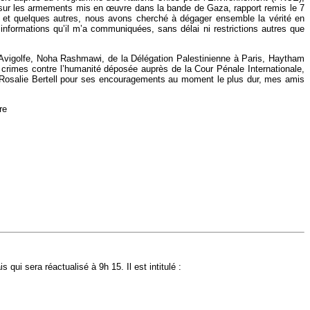
re sur les armements mis en œuvre dans la bande de Gaza, rapport remis le 7
 et quelques autres, nous avons cherché à dégager ensemble la vérité en
s informations qu’il m’a communiquées, sans délai ni restrictions autres que
 d’Avigolfe, Noha Rashmawi, de la Délégation Palestinienne à Paris, Haytham
 crimes contre l’humanité déposée auprès de la Cour Pénale Internationale,
r Rosalie Bertell pour ses encouragements au moment le plus dur, mes amis
re
s qui sera réactualisé à 9h 15. Il est intitulé :