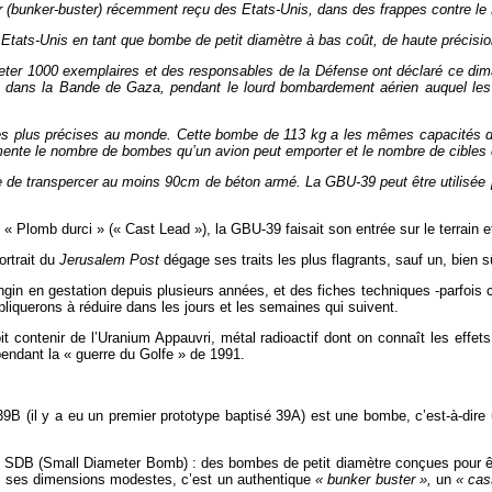
ker (bunker-buster) récemment reçu des Etats-Unis, dans des frappes contre le
Etats-Unis en tant que bombe de petit diamètre à bas coût, de haute précisio
cheter 1000 exemplaires et des responsables de la Défense ont déclaré ce di
 dans la Bande de Gaza, pendant le lourd bombardement aérien auquel les
 plus précises au monde. Cette bombe de 113 kg a les mêmes capacités de p
mente le nombre de bombes qu’un avion peut emporter et le nombre de cibles qu
 de transpercer au moins 90cm de béton armé. La GBU-39 peut être utilisée p
 « Plomb durci » (« Cast Lead »), la GBU-39 faisait son entrée sur le terrain e
ortrait du
Jerusalem Post
dégage ses traits les plus flagrants, sauf un, bien sû
gin en gestation depuis plusieurs années, et des fiches techniques -parfois con
pliquerons à réduire dans les jours et les semaines qui suivent.
t contenir de l’Uranium Appauvri, métal radioactif dont on connaît les effe
 pendant la « guerre du Golfe » de 1991.
 (il y a eu un premier prototype baptisé 39A) est une bombe, c’est-à-dire un
SDB (Small Diameter Bomb) : des bombes de petit diamètre conçues pour êt
é ses dimensions modestes, c’est un authentique
« bunker buster »,
un
« cas