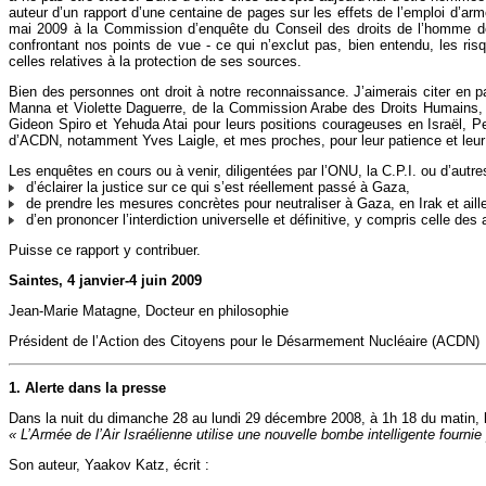
auteur d’un rapport d’une centaine de pages sur les effets de l’emploi d’a
mai 2009 à la Commission d’enquête du Conseil des droits de l’homme de
confrontant nos points de vue - ce qui n’exclut pas, bien entendu, les risq
celles relatives à la protection de ses sources.
Bien des personnes ont droit à notre reconnaissance. J’aimerais citer en p
Manna et Violette Daguerre, de la Commission Arabe des Droits Humains, Me
Gideon Spiro et Yehuda Atai pour leurs positions courageuses en Israël, 
d’ACDN, notamment Yves Laigle, et mes proches, pour leur patience et leur
Les enquêtes en cours ou à venir, diligentées par l’ONU, la C.P.I. ou d’autre
d’éclairer la justice sur ce qui s’est réellement passé à Gaza,
de prendre les mesures concrètes pour neutraliser à Gaza, en Irak et aille
d’en prononcer l’interdiction universelle et définitive, y compris celle des
Puisse ce rapport y contribuer.
Saintes, 4 janvier-4 juin 2009
Jean-Marie Matagne, Docteur en philosophie
Président de l’Action des Citoyens pour le Désarmement Nucléaire (ACDN)
1. Alerte dans la presse
Dans la nuit du dimanche 28 au lundi 29 décembre 2008, à 1h 18 du matin, 
« L’Armée de l’Air Israélienne utilise une nouvelle bombe intelligente fournie
Son auteur, Yaakov Katz, écrit :