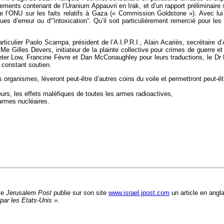
rmements contenant de l’Uranium Appauvri en Irak, et d’un rapport préliminai
 l’ONU sur les faits relatifs à Gaza (« Commission Goldstone »). Avec lui
ues d’erreur ou d’“intoxication”. Qu’il soit particulièrement remercié pour le
articulier Paolo Scampa, président de l’A.I.P.R.I., Alain Acariès, secrétaire
 Gilles Devers, initiateur de la plainte collective pour crimes de guerre et
Peter Low, Francine Fèvre et Dan McConaughley pour leurs traductions, le D
 constant soutien.
s organismes, lèveront peut-être d’autres coins du voile et permettront peut-êt
urs, les effets maléfiques de toutes les armes radioactives,
 armes nucléaires.
le
Jerusalem Post
publie sur son site
www.israel.jpost.com
un article en anglai
 par les Etats-Unis ».