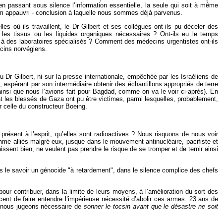
 passant sous silence l’information essentielle, la seule qui soit à même
nium appauvri - conclusion à laquelle nous sommes déjà parvenus.
es où ils travaillent, le Dr Gilbert et ses collègues ont-ils pu déceler des
les tissus ou les liquides organiques nécessaires ? Ont-ils eu le temps
 à des laboratoires spécialisés ? Comment des médecins urgentistes ont-ils
ecins norvégiens.
 Dr Gilbert, ni sur la presse internationale, empêchée par les Israéliens de
espérant par son intermédiaire obtenir des échantillons appropriés de terre
insi que nous l’avions fait pour Bagdad, comme on va le voir ci-après). En
nt les blessés de Gaza ont pu être victimes, parmi lesquelles, probablement,
 celle du constructeur Boeing.
ésent à l’esprit, qu’elles sont radioactives ? Nous risquons de nous voir
me alliés malgré eux, jusque dans le mouvement antinucléaire, pacifiste et
issent bien, ne veulent pas prendre le risque de se tromper et de ternir ainsi
sans le savoir un génocide "à retardement", dans le silence complice des chefs
our contribuer, dans la limite de leurs moyens, à l’amélioration du sort des
cent de faire entendre l’impérieuse nécessité d’abolir ces armes. 23 ans de
s, nous jugeons nécessaire de
sonner le tocsin avant que le désastre ne soit