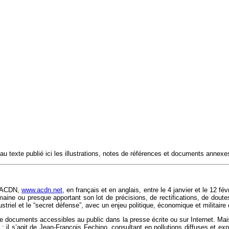
u texte publié ici les illustrations, notes de références et documents annexes 
 d’ACDN,
www.acdn.net
, en français et en anglais, entre le 4 janvier et le 12 fé
ne ou presque apportant son lot de précisions, de rectifications, de doutes,
ustriel et le “secret défense”, avec un enjeu politique, économique et militaire
t de documents accessibles au public dans la presse écrite ou sur Internet. M
e : il s’agit de Jean-François Fechino, consultant en pollutions diffuses e