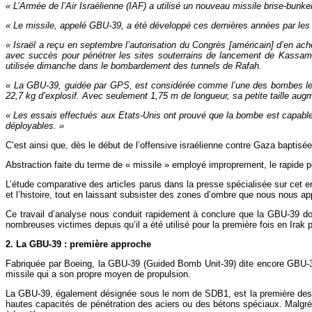
« L’Armée de l’Air Israélienne (IAF) a utilisé un nouveau missile brise-bun
« Le missile, appelé GBU-39, a été développé ces dernières années par les 
« Israël a reçu en septembre l’autorisation du Congrès [américain] d’en a
avec succès pour pénétrer les sites souterrains de lancement de Kassam
utilisée dimanche dans le bombardement des tunnels de Rafah.
« La GBU-39, guidée par GPS, est considérée comme l’une des bombes les
22,7 kg d’explosif. Avec seulement 1,75 m de longueur, sa petite taille aug
« Les essais effectués aux Etats-Unis ont prouvé que la bombe est capable
déployables. »
C’est ainsi que, dès le début de l’offensive israélienne contre Gaza baptisée
Abstraction faite du terme de « missile » employé improprement, le rapide p
L’étude comparative des articles parus dans la presse spécialisée sur cet en
et l’histoire, tout en laissant subsister des zones d’ombre que nous nous ap
Ce travail d’analyse nous conduit rapidement à conclure que la GBU-39 doi
nombreuses victimes depuis qu’il a été utilisé pour la première fois en Irak
2. La GBU-39 : première approche
Fabriquée par Boeing, la GBU-39 (Guided Bomb Unit-39) dite encore GBU-39B
missile qui a son propre moyen de propulsion.
La GBU-39, également désignée sous le nom de SDB1, est la première des 
hautes capacités de pénétration des aciers ou des bétons spéciaux. Malgr