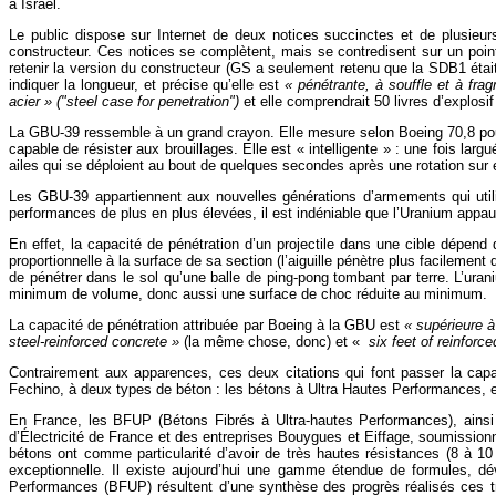
à Israël.
Le public dispose sur Internet de deux notices succinctes et de plusieurs 
constructeur. Ces notices se complètent, mais se contredisent sur un point 
retenir la version du constructeur (GS a seulement retenu que la SDB1 étai
indiquer la longueur, et précise qu’elle est
« pénétrante, à souffle et à frag
acier » ("steel case for penetration")
et elle comprendrait 50 livres d’explos
La GBU-39 ressemble à un grand crayon. Elle mesure selon Boeing 70,8 pou
capable de résister aux brouillages. Elle est « intelligente » : une fois lar
ailes qui se déploient au bout de quelques secondes après une rotation sur
Les GBU-39 appartiennent aux nouvelles générations d’armements qui utilis
performances de plus en plus élevées, il est indéniable que l’Uranium appauv
En effet, la capacité de pénétration d’un projectile dans une cible dépend
proportionnelle à la surface de sa section (l’aiguille pénètre plus facilemen
de pénétrer dans le sol qu’une balle de ping-pong tombant par terre. L’uran
minimum de volume, donc aussi une surface de choc réduite au minimum.
La capacité de pénétration attribuée par Boeing à la GBU est
« supérieure à
steel-reinforced concrete »
(la même chose, donc) et «
six feet of reinforc
Contrairement aux apparences, ces deux citations qui font passer la capa
Fechino, à deux types de béton : les bétons à Ultra Hautes Performances,
En France, les BFUP (Bétons Fibrés à Ultra-hautes Performances), ains
d’Électricité de France et des entreprises Bouygues et Eiffage, soumission
bétons ont comme particularité d’avoir de très hautes résistances (8 à 10 
exceptionnelle. Il existe aujourd’hui une gamme étendue de formules, d
Performances (BFUP) résultent d’une synthèse des progrès réalisés ces trent