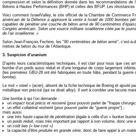
compression et selon la définition donnée dans les recommandations de 
Bétons à Hautes Performances (BHP) et celles des BFUP. Les résistance
Voici comment
IsraelValley,
le site officiel de la Chambre de Commerce Fr
américain de la Défense a approuvé la vente à Israël de 1000 bombes pé
capables de pénétrer une couche de béton armé de 90 centimètres d’épaisseu
Congrès américain. Selon une source militaire israélienne citée par le jour
de l’air israélienne. »
Selon Jean-François Fechino, les "
90 centimètres de béton armé"
, c’est-à-
mètres de béton du mur de l’Atlantique.
3. Suspicion d’uranium
D’après leurs caractéristiques techniques, il est clair pour nous que ces a
bombe d’un poids aussi réduit et d’une longueur de corps largement inférieu
(les premières GBU-28 ont été fabriquées en toute hâte, pendant la guerre du 
bombe).
Le mot
« steel »
(acier), absent de la fiche technique de Boeing et ajouté pa
métallique non précisé (qui se dirait
alloy
). Il sert à combler une lacune man
Une bombe à qui l’on demande :
un
impact local précis et resserré
(pour pouvoir parler de "frappe chirurgic
un
effet collatéral restreint
(pour pouvoir parler de "guerre propre") ;
mais aussi
une
très haute capacité de pénétration
(égale à celle d’un « bunker buster 
un
poids réduit,
mais très important par rapport à son volume, donc une 
un
coût bas (« low cost »)
la capacité d’être
produite en grande série,
donc de faire appel à un maté