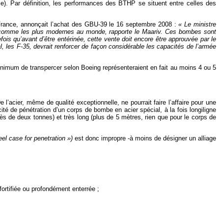
. Par définition, les performances des BTHP se situent entre celles des
 France, annonçait l’achat des GBU-39 le 16 septembre 2008 :
« Le ministre
s comme les plus modernes au monde, rapporte le Maariv. Ces bombes sont
is qu’avant d’être entérinée, cette vente doit encore être approuvée par le
, les F-35, devrait renforcer de façon considérable les capacités de l’armée
imum de transpercer selon Boeing représenteraient en fait au moins 4 ou 5
’acier, même de qualité exceptionnelle, ne pourrait faire l’affaire pour une
té de pénétration d’un corps de bombe en acier spécial, à la fois longiligne
près de deux tonnes) et très long (plus de 5 mètres, rien que pour le corps de
eel case for penetration »)
est donc impropre -à moins de désigner un alliage
 fortifiée ou profondément enterrée ;