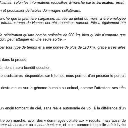
 Hamas, selon les informations recueillies dimanche par le
Jerusalem post
.
n et produisant de faibles dommages collatéraux.
manche que la première cargaison, arrivée au début du mois, a été employée
 infrastructures du Hamas ont été soumises samedi. Elle a également été
énétration qu’une bombe ordinaire de 900 kg, bien qu’elle n’emporte que
’il peut attaquer en une seule sortie. »
ar tout type de temps et a une portée de plus de 110 km, grâce à ses ailes
t dans la presse.
r, dont il sera bientôt question.
tradictoires- disponibles sur Internet, nous permet d’en préciser le portrait
ts destructeurs sur le génome humain ou animal, comme l’attestent ses très
 engin tombant du ciel, sans réelle autonomie de vol, à la différence d’un
re bon marché, avoir des « dommages collatéraux » réduits, mais aussi de
seur de bunker »
ou
« brise-bunker »
, et c’est comme tel qu’elle a été livrée