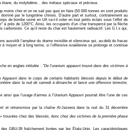
u titane, du molybdène... des métaux spéciaux et précieux.
coup moins cher et on ne sait pas quoi en faire (50 000 tonnes en sont produits
 dominé par le tungstène chinois. D’autre part et surtout, contrairement au
rps de bombe usiné en UA va-t-il voler en tout petits éclats sous l’effet de
fer" à près de 1200°C. Ainsi, les occupants d’un char transpercé par la flèche
 carbonisés. Ce qu’il reste du char est hautement radioactif. Les G.I.s qui,
s aussitôt l’ampleur du drame invisible et silencieux qui, au-delà du fracas
 moyen et à long terme, si l’offensive israélienne se prolonge et continue
he en anglais intitulée :
"De l’uranium appauvri trouvé dans des victimes à
m Appauvri dans le corps de certains habitants blessés depuis le début de
rontière dans la nuit de samedi à dimanche et lancé une offensive terrestre,
e ainsi que l’usage d’armes à l’Uranium Appauvri pourrait être l’une de ces
rt et retransmise par la chaîne Al-Jazeera dans la nuit du 31 décembre
 »
trouvées chez des blessés, donc
chez des victimes de la première phase
e des GBU-39 fraîchement livrées par les États-Unis. Les caractéristiques