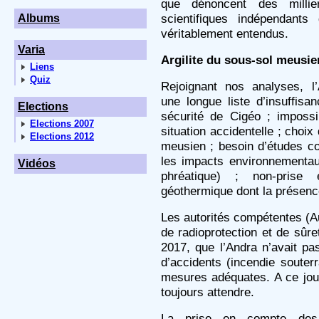
que dénoncent des millie
scientifiques indépendant
Albums
véritablement entendus.
Varia
Argilite du sous-sol meusie
Liens
Quiz
Rejoignant nos analyses, l’
une longue liste d’insuffis
Elections
sécurité de Cigéo ; imposs
Elections 2007
situation accidentelle ; choix 
Elections 2012
meusien ; besoin d’études co
les impacts environnementau
Vidéos
phréatique) ; non-pris
géothermique dont la présence
Les autorités compétentes (Aut
de radioprotection et de sûre
2017, que l’Andra n’avait pa
d’accidents (incendie souterr
mesures adéquates. A ce jour
toujours attendre.
La prise en compte des 