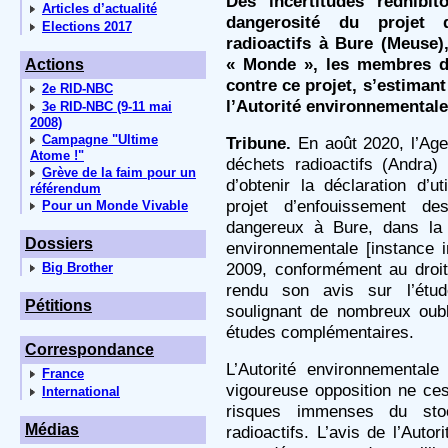
Des incertitudes rédhibito
Articles d’actualité
dangerosité du projet 
Elections 2017
radioactifs à Bure (Meuse)
« Monde », les membres d’u
Actions
contre ce projet, s’estiman
2e RID-NBC
l’Autorité environnementale
3e RID-NBC (9-11 mai
2008)
Campagne "Ultime
Tribune.
En août 2020, l’Age
Atome !"
déchets radioactifs (Andra
Grève de la faim pour un
d’obtenir la déclaration d’u
référendum
projet d’enfouissement de
Pour un Monde Vivable
dangereux à Bure, dans la 
Dossiers
environnementale [instance
2009, conformément au droit
Big Brother
rendu son avis sur l’étud
Pétitions
soulignant de nombreux oub
études complémentaires.
Correspondance
L’Autorité environnemental
France
vigoureuse opposition ne ces
International
risques immenses du sto
Médias
radioactifs. L’avis de l’Auto