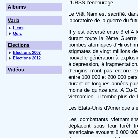
l’URSS l’encourage.
Albums
Le Viêt Nam est sacrifié, dan
laboratoire de la guerre du futu
Varia
Liens
Il y est déversé entre 3 et 4
Quiz
durant toute la 2ème Guerre 
bombes atomiques d’Hiroshima.
Elections
stigmates de vingt millions 
Elections 2007
nouvelle génération à explosio
Elections 2012
à dépression, à fragmentation.
Vidéos
d’engins n’ont pas encore ex
entre 100 000 et 200 000 pers
durant de longues années plus 
moins de quinze ans. A Cu-Chi
vietnamien - il tombe plus de
Les Etats-Unis d’Amérique s’e
Les combattants vietnamiens,
déplacent sous leur forêt t
américaine avouent 8 000 000 