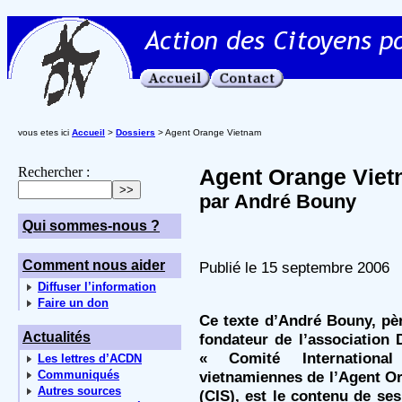
vous etes ici
Accueil
>
Dossiers
> Agent Orange Vietnam
Rechercher :
Agent Orange Vie
par André Bouny
Qui sommes-nous ?
Comment nous aider
Publié le 15 septembre 2006
Diffuser l’information
Faire un don
Ce texte d’André Bouny, pèr
Actualités
fondateur de l’association 
« Comité Internationa
Les lettres d’ACDN
Communiqués
vietnamiennes de l’Agent O
Autres sources
(CIS), est le contenu de se