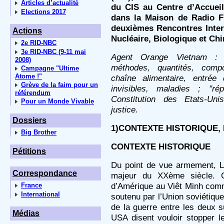
Articles d’actualité
du CIS au Centre d’Accuei
Elections 2017
dans la Maison de Radio F
deuxièmes Rencontres Inte
Actions
Nucléaire, Biologique et Ch
2e RID-NBC
3e RID-NBC (9-11 mai
Agent Orange Vietnam : co
2008)
méthodes, quantités, compos
Campagne "Ultime
Atome !"
chaîne alimentaire, entrée
Grève de la faim pour un
invisibles, maladies ; "rép
référendum
Constitution des Etats-Uni
Pour un Monde Vivable
justice.
Dossiers
1)CONTEXTE HISTORIQUE, 
Big Brother
CONTEXTE HISTORIQUE
Pétitions
Du point de vue armement, La
Correspondance
majeur du XXème siècle. C
d’Amérique au Viêt Minh com
France
International
soutenu par l’Union soviétique
de la guerre entre les deux s
Médias
USA disent vouloir stopper 