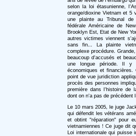
ans de levée de l’embargo qui i
selon la loi étasunienne, l’A
orange/dioxine Vietnam et 5 v
une plainte au Tribunal de
fédérale Américaine de New
Brooklyn Est, Etat de New Yo
autres victimes viennent s’aj
sans fin... La plainte vi
complexe procédure. Grande, 
beaucoup d’accusés et beauc
une longue période. Il y 
économiques et financières.
point de vue juridiction appliq
procès des personnes impliq
première dans l’histoire de 
dont on n’a pas de précédent l
Le 10 mars 2005, le juge Jac
qui défendit les vétérans amé
et obtint "réparation" pour e
vietnamiennes ! Ce juge dit qu
Loi internationale qui puisse i