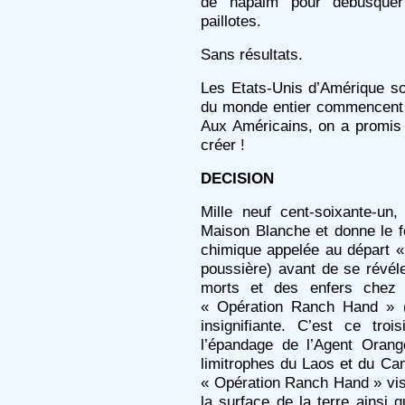
de napalm pour débusquer 
paillotes.
Sans résultats.
Les Etats-Unis d’Amérique so
du monde entier commencent à
Aux Américains, on a promis l
créer !
DECISION
Mille neuf cent-soixante-un
Maison Blanche et donne le f
chimique appelée au départ « 
poussière) avant de se révél
morts et des enfers chez 
« Opération Ranch Hand » (o
insignifiante. C’est ce tr
l’épandage de l’Agent Orang
limitrophes du Laos et du Cam
« Opération Ranch Hand » vise
la surface de la terre ainsi 