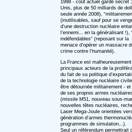
1998 - coût actuel gardé secret 
Unis, plus de 50 milliards de dol
seule année 2008), “militairemen
(inutilisables, sauf pour se veng
d’une destruction nucléaire ent
l’ennemi... en la généralisant !)
indéfendables” (reposant sur la
menace d’opérer un massacre d
crime contre l’humanité).
La France est malheureusement 
principaux acteurs de la proliféra
du fait de sa politique d’exportat
de la technologie nucléaire civile
être détournée militairement - et
de ses propres armes nucléaire
(missile M51, nouveau sous-mari
nouvelles têtes nucléaires, rec
Laser Mega-Joule orientées ver
génération d’armes thermonucléa
programmes de simulation...).
Seul un référendum permettrait d