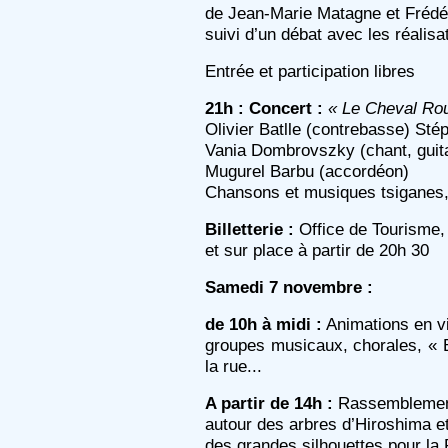
de Jean-Marie Matagne et Frédé
suivi d’un débat avec les réalisa
Entrée et participation libres
21h : Concert :
« Le Cheval Ro
Olivier Batlle (contrebasse) Sté
Vania Dombrovszky (chant, guitar
Mugurel Barbu (accordéon)
Chansons et musiques tsiganes
Billetterie :
Office de Tourisme,
et sur place à partir de 20h 30
Samedi 7 novembre :
de 10h à midi :
Animations en vi
groupes musicaux, chorales, « B
la rue...
A partir de 14h :
Rassemblement 
autour des arbres d’Hiroshima e
des grandes silhouettes pour la 