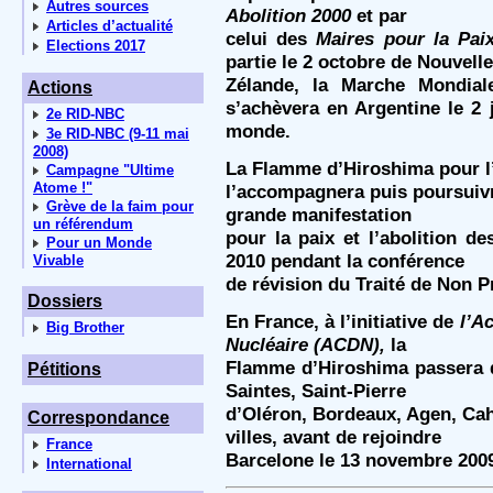
Autres sources
Abolition 2000
et par
Articles d’actualité
celui des
Maires pour la Pai
Elections 2017
partie le 2 octobre de Nouvelle
Zélande, la Marche Mondial
Actions
s’achèvera en Argentine le 2 
2e RID-NBC
monde.
3e RID-NBC (9-11 mai
2008)
La Flamme d’Hiroshima pour l’
Campagne "Ultime
Atome !"
l’accompagnera puis poursuivr
Grève de la faim pour
grande manifestation
un référendum
pour la paix et l’abolition d
Pour un Monde
2010 pendant la conférence
Vivable
de révision du Traité de Non Pr
Dossiers
En France, à l’initiative de
l’A
Big Brother
Nucléaire (ACDN),
la
Flamme d’Hiroshima passera d
Pétitions
Saintes, Saint-Pierre
d’Oléron, Bordeaux, Agen, Cah
Correspondance
villes, avant de rejoindre
France
Barcelone le 13 novembre 200
International