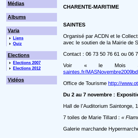
Médias
CHARENTE-MARITIME
Albums
SAINTES
Varia
Organisé par ACDN et le Collec
Liens
avec le soutien de la Mairie de 
Quiz
Contact : 06 73 50 76 61 ou 06 
Elections
Elections 2007
Voir « le Mois
Elections 2012
saintes.fr/MASNovembre2009bd
Vidéos
Office de Tourisme
http://www.o
Du 2 au 7 novembre : Expositi
Hall de l’Auditorium Saintonge,
7 toiles de Marie Tillard :
« Flam
Galerie marchande Hypermarché