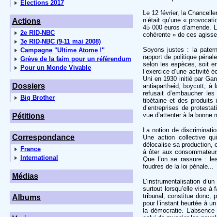
Elections 2017
Le 12 février, la Chancelle
n’était qu’une « provocat
Actions
45 000 euros d’amende. L
2e RID-NBC
cohérente » de ces agiss
3e RID-NBC (9-11 mai 2008)
Soyons justes : la paterni
Campagne "Ultime Atome !"
rapport de politique pénal
Grève de la faim pour un référendum
selon les espèces, soit en
Pour un Monde Vivable
l’exercice d’une activité 
Uni en 1930 initié par Gan
Dossiers
antiapartheid, boycott, 
refusait d’embaucher les
Big Brother
tibétaine et des produits 
d’entreprises de protesta
vue d’attenter à la bonn
Pétitions
La notion de discriminati
Correspondance
Une action collective qu
délocalise sa production, o
France
à ôter aux consommateurs
International
Que l’on se rassure : le
foudres de la loi pénale...
Médias
L’instrumentalisation d’u
surtout lorsqu’elle vise à
tribunal, constitue donc,
Albums
pour l’instant heurtée à u
la démocratie. L’absence 