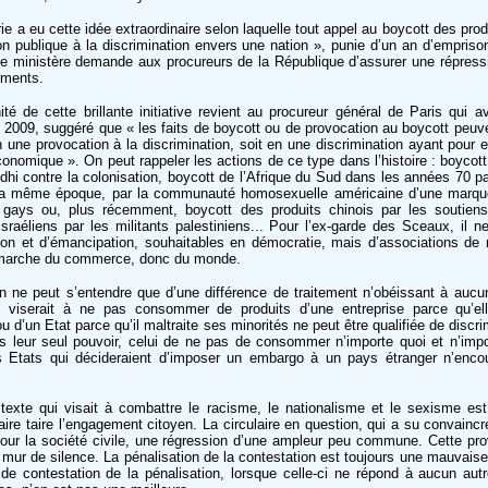
rie a eu cette idée extraordinaire selon laquelle tout appel au boycott des pro
ion publique à la discrimination envers une nation », punie d’un an d’empris
e ministère demande aux procureurs de la République d’assurer une répress
ements.
té de cette brillante initiative revient au procureur général de Paris qui a
e 2009, suggéré que « les faits de boycott ou de provocation au boycott peuve
 une provocation à la discrimination, soit en une discrimination ayant pour e
économique ». On peut rappeler les actions de ce type dans l’histoire : boyco
dhi contre la colonisation, boycott de l’Afrique du Sud dans les années 70 pa
à la même époque, par la communauté homosexuelle américaine d’une marque
 gays ou, plus récemment, boycott des produits chinois par les soutien
israéliens par les militants palestiniens... Pour l’ex-garde des Sceaux, il n
tion et d’émancipation, souhaitables en démocratie, mais d’associations de 
e marche du commerce, donc du monde.
on ne peut s’entendre que d’une différence de traitement n’obéissant à aucun
i viserait à ne pas consommer de produits d’une entreprise parce qu’ell
u d’un Etat parce qu’il maltraite ses minorités ne peut être qualifiée de discri
 leur seul pouvoir, celui de ne pas de consommer n’importe quoi et n’imp
s Etats qui décideraient d’imposer un embargo à un pays étranger n’encou
n texte qui visait à combattre le racisme, le nationalisme et le sexisme est
 faire taire l’engagement citoyen. La circulaire en question, qui a su convain
 pour la société civile, une régression d’une ampleur peu commune. Cette pro
n mur de silence. La pénalisation de la contestation est toujours une mauvais
de contestation de la pénalisation, lorsque celle-ci ne répond à aucun autr