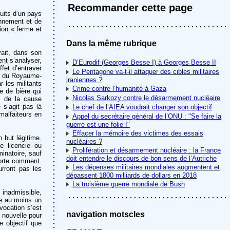
Recommander cette page
duits d’un pays
onnement et de
ion « ferme et
Dans la même rubrique
vait, dans son
nt s’analyser,
D’Eurodif (Georges Besse I) à Georges Besse II
ffet d’entraver
Le Pentagone va-t-il attaquer des cibles militaires
tt du Royaume-
iraniennes ?
r les militants
Crime contre l’humanité à Gaza
 de bière qui
Nicolas Sarkozy contre le désarmement nucléaire
s de la cause
e s’agit pas là
Le chef de l’AIEA voudrait changer son objectif
malfaiteurs en
Appel du secrétaire général de l’ONU : "Se faire la
guerre est une folie !"
Effacer la mémoire des victimes des essais
 but légitime.
nucléaires ?
e licencie ou
Prolifération et désarmement nucléaire : la France
minatoire, sauf
doit entendre le discours de bon sens de l’Autriche
orte comment.
Les dépenses militaires mondiales augmentent et
rront pas les
dépassent 1800 milliards de dollars en 2018
La troisième guerre mondiale de Bush
 inadmissible,
cre au moins un
vocation s’est
navigation motscles
e nouvelle pour
e objectif que