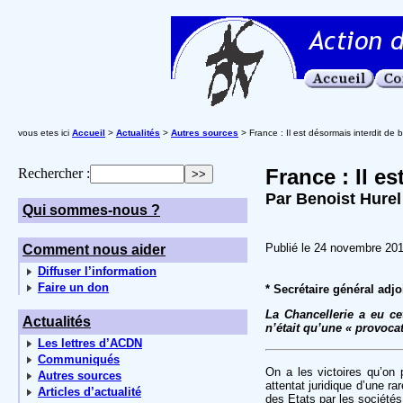
vous etes ici
Accueil
>
Actualités
>
Autres sources
> France : Il est désormais interdit de 
France : Il e
Rechercher :
Par Benoist Hurel
Qui sommes-nous ?
Publié le 24 novembre 20
Comment nous aider
Diffuser l’information
Faire un don
* Secrétaire général adj
La Chancellerie a eu ce
Actualités
n’était qu’une « provoca
Les lettres d’ACDN
Communiqués
On a les victoires qu’on 
Autres sources
attentat juridique d’une r
Articles d’actualité
des Etats par les sociétés 