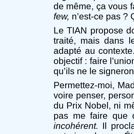
de même, ça vous fai
few,
n’est-ce pas ? Ç
Le TIAN propose do
traité, mais dans 
adapté au contexte
objectif : faire l’
qu’ils ne le signero
Permettez-moi, Mad
voire penser, perso
du Prix Nobel, ni m
pas me faire que d
incohérent.
Il procl