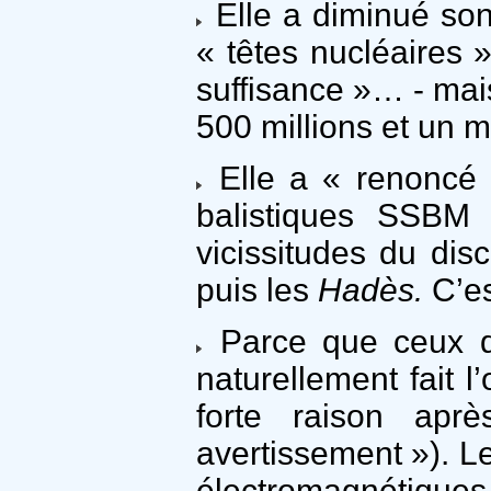
Elle a diminué son
« têtes nucléaires 
suffisance »… - mais
500 millions et un m
Elle a « renoncé à
balistiques SSBM d
vicissitudes du dis
puis les
Hadès.
C’es
Parce que ceux du 
naturellement fait 
forte raison apr
avertissement »). Le
électromagnétiques, 