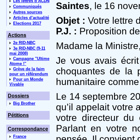
Les lettres d’ACDN
Saintes
, le 16 nov
Communiqués
Autres sources
Articles d’actualité
Objet :
Votre lettre 
Elections 2017
P.J. :
Proposition de
Actions
2e RID-NBC
Madame la Ministre
3e RID-NBC (9-11
mai 2008)
Je vous avais écrit
Campagne "Ultime
Atome !"
choquantes de la p
Grève de la faim
pour un référendum
humanitaire comme 
Pour un Monde
Vivable
Le 14 septembre 202
Dossiers
Big Brother
qu’il appelait votre 
Pétitions
votre directeur du 
Parlant en votre 
Correspondance
pensée. Il convient 
France