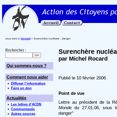
vous etes ici
Accueil
> Surenchère nucléaire : danger
Rechercher :
Surenchère nucléai
par Michel Rocard
Qui sommes-nous ?
Comment nous aider
Publié le 10 février 2006
Diffuser l’information
Faire un don
Point de vue
Actualités
Lettre au président de la Ré
Les lettres d’ACDN
Monde
du 27.01.06, sous le
Communiqués
danger"
Autres sources