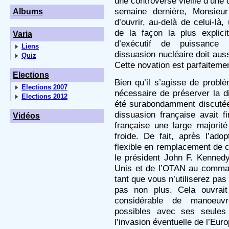
une controverse vieille d’une
semaine dernière, Monsieur
Albums
d’ouvrir, au-delà de celui-l
de la façon la plus explic
Varia
d’exécutif de puissance 
Liens
dissuasion nucléaire doit auss
Quiz
Cette novation est parfaiteme
Elections
Bien qu’il s’agisse de prob
Elections 2007
nécessaire de préserver la di
Elections 2012
été surabondamment discutée à
dissuasion française avait fi
Vidéos
française une large majorit
froide. De fait, après l’ado
flexible en remplacement de c
le président John F. Kenned
Unis et de l’OTAN au comman
tant que vous n’utiliserez pas
pas non plus. Cela ouvrait
considérable de manoeuv
possibles avec ses seules 
l’invasion éventuelle de l’Eur