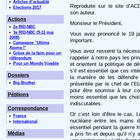
Articles d’actualité
Reproduite sur le site d’AC
Elections 2017
son auteur.
Actions
Monsieur le Président,
2e RID-NBC
3e RID-NBC (9-11 mai
Vous avez prononcé le 19 jan
2008)
important.
Campagne "Ultime
Atome !"
Vous avez ressenti la nécessit
Grève de la faim pour un
rappeler à notre pays les pr
référendum
Pour un Monde Vivable
et orientent la politique de d
s’il est essentiel que ces int
Dossiers
la manière de les défendre
Big Brother
présentée par le chef de l’E
pour être soumise à leur con
Pétitions
moins essentiel que les choi
indiscutables.
Correspondance
Or c’est loin d’être le cas.
France
nucléaire entre les mains d
International
essentiel pendant la guerre f
Médias
a pris fin et depuis qu’il n’y