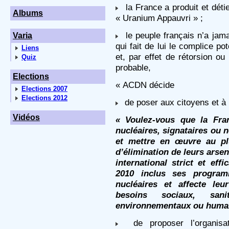
la France a produit et déti
Albums
« Uranium Appauvri » ;
le peuple français n’a jamai
Varia
qui fait de lui le complice po
Liens
et, par effet de rétorsion ou
Quiz
probable,
Elections
« ACDN décide
Elections 2007
Elections 2012
de poser aux citoyens et à l
Vidéos
« Voulez-vous que la Fra
nucléaires, signataires ou 
et mettre en œuvre au pl
d’élimination de leurs arse
international strict et eff
2010 inclus ses progra
nucléaires et affecte leu
besoins sociaux, sanita
environnementaux ou human
de proposer l’organisat