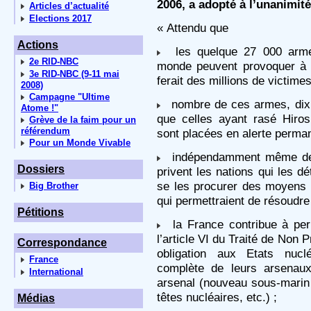
2006, a adopté à l’unanimité
Articles d’actualité
Elections 2017
« Attendu que
Actions
les quelque 27 000 armes
2e RID-NBC
monde peuvent provoquer à 
3e RID-NBC (9-11 mai
ferait des millions de victimes
2008)
Campagne "Ultime
nombre de ces armes, dix 
Atome !"
que celles ayant rasé Hiro
Grève de la faim pour un
référendum
sont placées en alerte perma
Pour un Monde Vivable
indépendamment même de c
Dossiers
privent les nations qui les d
se les procurer des moyens 
Big Brother
qui permettraient de résoudre
Pétitions
la France contribue à perp
l’article VI du Traité de Non P
Correspondance
obligation aux Etats nuclé
France
complète de leurs arsenaux
International
arsenal (nouveau sous-marin 
têtes nucléaires, etc.) ;
Médias