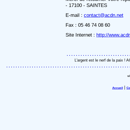
- 17100 - SAINTES
E-mail :
contact@acdn.net
Fax : 05 46 74 08 60
Site Internet :
http://www.acd
L'argent est le nerf de la paix !
v
|
Accueil
Co