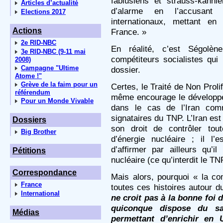
fabiusiens et strauss-kahni
Articles d’actualité
d’alarme en l’accusant
Elections 2017
internationaux, mettant en
Actions
France. »
2e RID-NBC
En réalité, c’est Ségolè
3e RID-NBC (9-11 mai
compétiteurs socialistes qu
2008)
Campagne "Ultime
dossier.
Atome !"
Grève de la faim pour un
Certes, le Traité de Non Proli
référendum
même encourage le développem
Pour un Monde Vivable
dans le cas de l’Iran com
signataires du TNP. L’Iran est
Dossiers
son droit de contrôler tou
Big Brother
d’énergie nucléaire ; il l’
d’affirmer par ailleurs qu’
Pétitions
nucléaire (ce qu’interdit le TN
Correspondance
Mais alors, pourquoi « la com
France
toutes ces histoires autour d
International
ne croit pas à la bonne foi 
quiconque dispose du savo
Médias
permettant d’enrichir en 