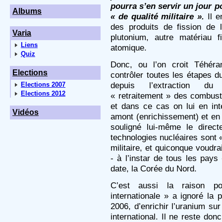
pourra s’en servir un jour p
Albums
« de qualité militaire ».
Il 
des produits de fission de l
Varia
plutonium, autre matériau f
Liens
atomique.
Quiz
Donc, ou l’on croit Téhéra
Elections
contrôler toutes les étapes du
depuis l’extraction du
Elections 2007
Elections 2012
« retraitement » des combusti
et dans ce cas on lui en inte
Vidéos
amont (enrichissement) et en 
souligné lui-même le direct
technologies nucléaires sont «
militaire, et quiconque voudrai
- à l’instar de tous les pays 
date, la Corée du Nord.
C’est aussi la raison p
internationale » a ignoré la pr
2006, d’enrichir l’uranium sur
international. Il ne reste don