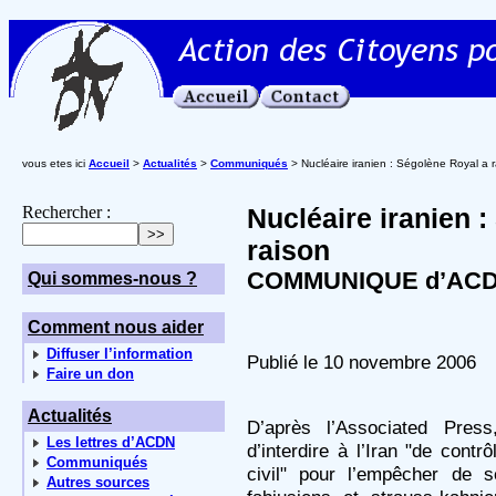
vous etes ici
Accueil
>
Actualités
>
Communiqués
> Nucléaire iranien : Ségolène Royal a 
Rechercher :
Nucléaire iranien 
raison
COMMUNIQUE d’ACDN
Qui sommes-nous ?
Comment nous aider
Diffuser l’information
Publié le 10 novembre 2006
Faire un don
Actualités
D’après l’Associated Pres
Les lettres d’ACDN
d’interdire à l’Iran "de contr
Communiqués
civil" pour l’empêcher de s
Autres sources