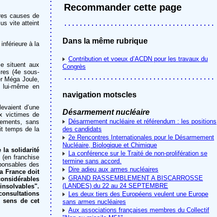
Recommander cette page
tres causes de
us vite atteint
Dans la même rubrique
inférieure à la
Contribution et voeux d’ACDN pour les travaux du
se situent aux
Congrès
ires (4e sous-
er Méga Joule,
, lui-même en
navigation motscles
levaient d’une
Désarmement nucléaire
x victimes de
Désarmement nucléaire et référendum : les positions
tements, sans
it temps de la
des candidats
2e Rencontres Internationales pour le Désarmement
Nucléaire, Biologique et Chimique
la solidarité
La conférence sur le Traité de non-prolifération se
 (en franchise
termine sans accord.
sponsables des
Dire adieu aux armes nucléaires
a France doit
GRAND RASSEMBLEMENT A BISCARROSSE
considérables
(LANDES) du 22 au 24 SEPTEMBRE
insolvables".
consultations
Les deux tiers des Européens veulent une Europe
e sens de cet
sans armes nucléaires
Aux associations françaises membres du Collectif