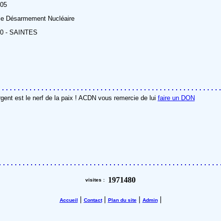
005
 le Désarmement Nucléaire
00 - SAINTES
rgent est le nerf de la paix ! ACDN vous remercie de lui
faire un DON
1971480
visites :
|
|
|
|
Accueil
Contact
Plan du site
Admin