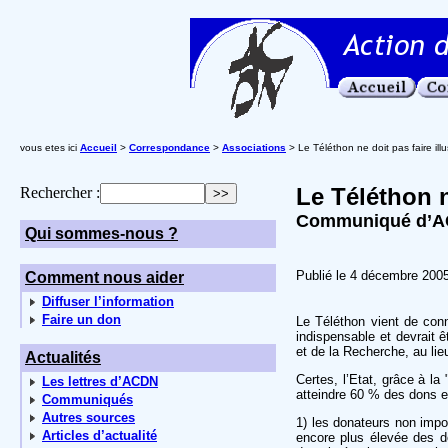
vous etes ici
Accueil
>
Correspondance
>
Associations
> Le Téléthon ne doit pas faire illu
Le Téléthon n
Rechercher :
Communiqué d’AC
Qui sommes-nous ?
Publié le 4 décembre 200
Comment nous aider
Diffuser l’information
Faire un don
Le Téléthon vient de con
indispensable et devrait
et de la Recherche, au lie
Actualités
Certes, l’Etat, grâce à l
Les lettres d’ACDN
atteindre 60 % des dons e
Communiqués
Autres sources
1) les donateurs non impo
Articles d’actualité
encore plus élevée des d