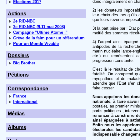
donc intégralement en char
Elections 2017
2) les donateurs imposabl
Actions
leur choix dès lors qu’ils 
que leurs revenus imposa
2e RID-NBC
3e RID-NBC (9-11 mai 2008)
3) la part prise par l’Eta
Campagne "Ultime Atome !"
moitié des sommes récoltée
Grève de la faim pour un référendum
4) l’argent ainsi épargné
Pour un Monde Vivable
antipodes de la recherch
marin nucléaire lance-en
Dossiers
etc.) qui représentent
progression constante.
Big Brother
C’est là le résultat de ch
fatalité. On comprend qu
Pétitions
myopathies et de maladie
attendre que l’Etat s’en 
faire cesser.
Correspondance
France
Nous appelons les donat
nationale, à faire savoi
International
postale), au premier mini
partis politiques ; interve
Médias
renoncer à construire d
ainsi épargnées à satis
Enfin nous les appelons
Albums
électorales les candid
indispensable changemen