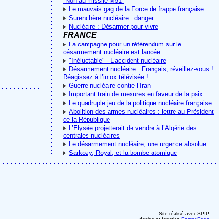
"Non au missile M51"
Le mauvais gag de la Force de frappe française
Surenchère nucléaire : danger
Nucléaire : Désarmer pour vivre
FRANCE
La campagne pour un référendum sur le
désarmement nucléaire est lancée
"Inéluctable" - L’accident nucléaire
Désarmement nucléaire : Français, réveillez-vous !
Réagissez à l’intox télévisée !
Guerre nucléaire contre l’Iran
Important train de mesures en faveur de la paix
Le quadruple jeu de la politique nucléaire française
Abolition des armes nucléaires : lettre au Président
de la République
L’Elysée projetterait de vendre à l’Algérie des
centrales nucléaires
Le désarmement nucléaire, une urgence absolue
Sarkozy, Royal, et la bombe atomique
Site réalisé avec SPIP
design et fonction
Easter-Eggs