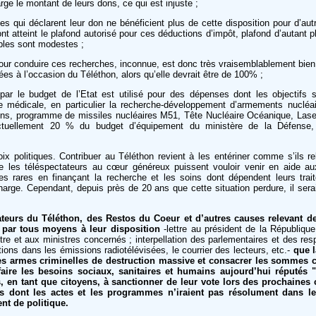
ge le montant de leurs dons, ce qui est injuste ;
es qui déclarent leur don ne bénéficient plus de cette disposition pour d’au
ont atteint le plafond autorisé pour ces déductions d’impôt, plafond d’autant pl
bles sont modestes ;
t pour conduire ces recherches, inconnue, est donc très vraisemblablement bien 
s à l’occasion du Téléthon, alors qu’elle devrait être de 100% ;
 par le budget de l’Etat est utilisé pour des dépenses dont les objectifs 
e médicale, en particulier la recherche-développement d’armements nucléa
gins, programme de missiles nucléaires M51, Tête Nucléaire Océanique, Las
 actuellement 20 % du budget d’équipement du ministère de la Défense
oix politiques. Contribuer au Téléthon revient à les entériner comme s’ils re
e les téléspectateurs au cœur généreux puissent vouloir venir en aide au
s rares en finançant la recherche et les soins dont dépendent leurs trai
charge. Cependant, depuis près de 20 ans que cette situation perdure, il sera
eurs du Téléthon, des Restos du Coeur et d’autres causes relevant de 
r par tous moyens à leur disposition
-lettre au président de la République
stre et aux ministres concernés ; interpellation des parlementaires et des re
ntions dans les émissions radiotélévisées, le courrier des lecteurs, etc.-
que l
es armes criminelles de destruction massive et consacrer les sommes 
faire les besoins sociaux, sanitaires et humains aujourd’hui réputés "
, en tant que citoyens, à sanctionner de leur vote lors des prochaines 
ats dont les actes et les programmes n’iraient pas résolument dans l
t de politique.