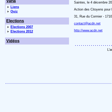
Varia
Saintes, le 4 décembre 2
Liens
Action des Citoyens pour
Quiz
31, Rue du Cormier - 171
Elections
contact@acdn.net
Elections 2007
http://www.acdn.net
Elections 2012
Vidéos
L'a