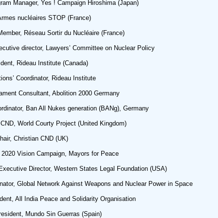
am Manager, Yes ! Campaign Hiroshima (Japan)
rmes nucléaires STOP (France)
mber, Réseau Sortir du Nucléaire (France)
ive director, Lawyers’ Committee on Nuclear Policy
nt, Rideau Institute (Canada)
ns’ Coordinator, Rideau Institute
ent Consultant, Abolition 2000 Germany
inator, Ban All Nukes generation (BANg), Germany
CND, World Courty Project (United Kingdom)
air, Christian CND (UK)
 2020 Vision Campaign, Mayors for Peace
ecutive Director, Western States Legal Foundation (USA)
tor, Global Network Against Weapons and Nuclear Power in Space
nt, All India Peace and Solidarity Organisation
esident, Mundo Sin Guerras (Spain)