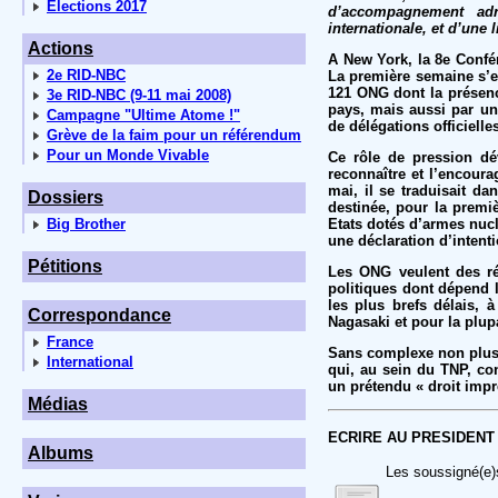
Elections 2017
d’accompagnement adr
internationale, et d’une
Actions
A New York, la 8e Confé
2e RID-NBC
La première semaine s’e
121 ONG dont la présence
3e RID-NBC (9-11 mai 2008)
pays, mais aussi par un
Campagne "Ultime Atome !"
de délégations officielle
Grève de la faim pour un référendum
Pour un Monde Vivable
Ce rôle de pression dév
reconnaître et l’encour
mai, il se traduisait d
Dossiers
destinée, pour la premiè
Big Brother
Etats dotés d’armes nucl
une déclaration d’inten
Pétitions
Les ONG veulent des rés
politiques dont dépend l
les plus brefs délais, 
Correspondance
Nagasaki et pour la plup
France
Sans complexe non plus, 
International
qui, au sein du TNP, co
un prétendu « droit impre
Médias
ECRIRE AU PRESIDENT
Albums
Les soussigné(e)