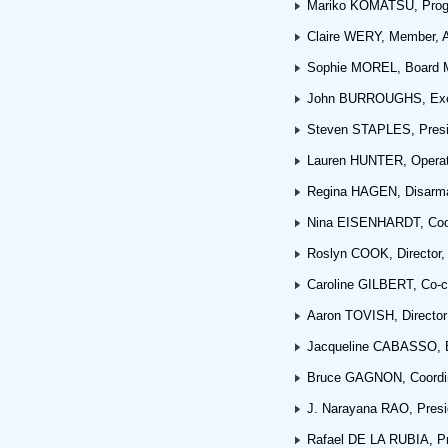
Mariko KOMATSU, Progr
Claire WERY, Member, A
Sophie MOREL, Board Me
John BURROUGHS, Execut
Steven STAPLES, Preside
Lauren HUNTER, Operatio
Regina HAGEN, Disarmam
Nina EISENHARDT, Coord
Roslyn COOK, Director, 
Caroline GILBERT, Co-ch
Aaron TOVISH, Director
Jacqueline CABASSO, Ex
Bruce GAGNON, Coordina
J. Narayana RAO, Preside
Rafael DE LA RUBIA, Pr