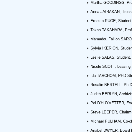
Martha GOODINGS, Presi
Anna JAIRAKAN, Treasur
Ernesto RUGE, Student 
Takao TAKAHARA, Profe
Mamadou Falilon SARO, I
Sylvia IKERION, Stude
Leslie SALAS, Student
Nicole SCOTT, Leasing 
Ida TARCHOM, PHD Stu
Rosalie BERTELL, Ph.D
Judith BERLYN, Archivist
Pol D’HUYVETTER, Execu
Steve LEEPER, Chairman
Michael PULHAM, Co-cha
Anabel DWYER, Board Me