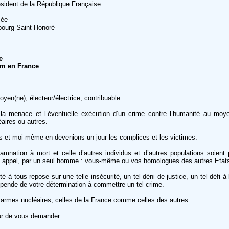
ésident de la République Française
sée
ourg Saint Honoré
e
m en France
oyen(ne), électeur/électrice, contribuable :
, la menace et l’éventuelle exécution d’un crime contre l’humanité au mo
aires ou autres.
 et moi-même en devenions un jour les complices et les victimes.
mnation à mort et celle d’autres individus et d’autres populations soient
i appel, par un seul homme : vous-même ou vos homologues des autres Etats
é à tous repose sur une telle insécurité, un tel déni de justice, un tel défi à
épende de votre détermination à commettre un tel crime.
 armes nucléaires, celles de la France comme celles des autres.
eur de vous demander :