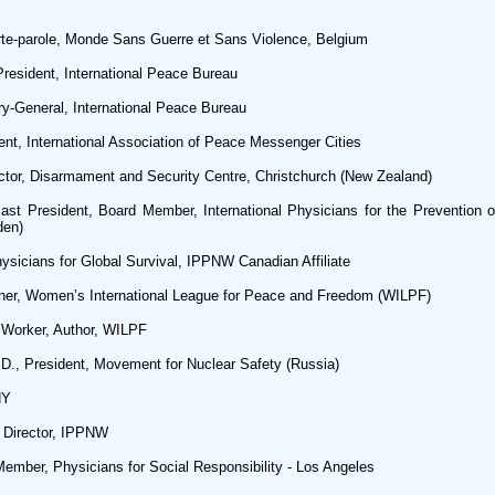
e-parole, Monde Sans Guerre et Sans Violence, Belgium
ident, International Peace Bureau
-General, International Peace Bureau
t, International Association of Peace Messenger Cities
or, Disarmament and Security Centre, Christchurch (New Zealand)
President, Board Member, International Physicians for the Prevention o
den)
cians for Global Survival, IPPNW Canadian Affiliate
er, Women’s International League for Peace and Freedom (WILPF)
Worker, Author, WILPF
, President, Movement for Nuclear Safety (Russia)
NY
Director, IPPNW
ber, Physicians for Social Responsibility - Los Angeles