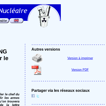
Autres versions
ONG
r le
Version à imprimer
Version PDF
Partager via les réseaux sociaux
er le chef du
lir les armes
qu’on trouvera
de la lettre