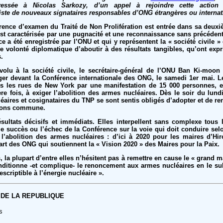
essée à Nicolas Sarkozy, d’un appel à rejoindre cette action 
 liste de nouveaux signataires responsables d’ONG étrangères ou internat
rence d’examen du Traité de Non Prolifération est entrée dans sa deux
st caractérisée par une pugnacité et une reconnaissance sans précéden
 a été enregistrée par l’ONU et qui y représentent la « société civile 
e volonté diplomatique d’aboutir à des résultats tangibles, qu’ont ex
s.
olu à la société civile, le secrétaire-général de l’ONU Ban Ki-moon 
ager devant la Conférence internationale des ONG, le samedi 1er mai. 
ans les rues de New York par une manifestation de 15 000 personnes, 
re fois, à exiger l’abolition des armes nucléaires. Dès le soir du lund
éaires et cosignataires du TNP se sont sentis obligés d’adopter et de r
tions commune.
ultats décisifs et immédiats. Elles interpellent sans complexe tous 
e succès ou l’échec de la Conférence sur la voie qui doit conduire selo
à l’abolition des armes nucléaires : d’ici à 2020 pour les maires d’Hi
art des ONG qui soutiennent la « Vision 2020 » des Maires pour la Paix.
la plupart d’entre elles n’hésitent pas à remettre en cause le « grand 
nditionne -et complique- le renoncement aux armes nucléaires en le s
scriptible à l’énergie nucléaire ».
 DE LA REPUBLIQUE
s