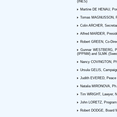
(INES)
Martine DE HENAU, Port
Tomas MAGNUSSON, Pres
Colin ARCHER, Secretary
Alfred MARDER, Presiden
Robert GREEN, Co-Direct
Gunnar WESTBERG, Past 
(IPPNW) and SLMK (Swe
Nancy COVINGTON, Physi
Ursula GELIS, Campaign
Judith EVERED, Peace 
Natalia MIRONOVA, Ph.D.
Tim WRIGHT, Lawyer, 
John LORETZ, Program 
Robert DODGE, Board Mem