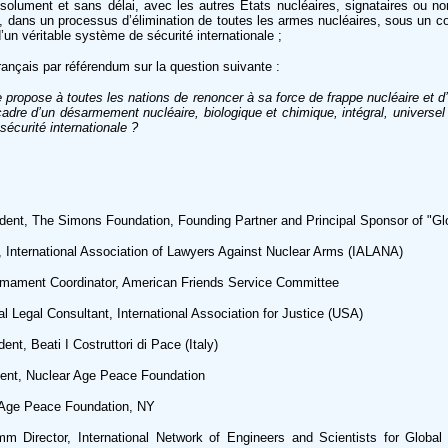
ésolument et sans délai, avec les autres Etats nucléaires, signataires ou no
e, dans un processus d’élimination de toutes les armes nucléaires, sous un con
’un véritable système de sécurité internationale ;
français par référendum sur la question suivante :
 propose à toutes les nations de renoncer à sa force de frappe nucléaire et d
dre d’un désarmement nucléaire, biologique et chimique, intégral, universel 
sécurité internationale ?
ent, The Simons Foundation, Founding Partner and Principal Sponsor of "Gl
International Association of Lawyers Against Nuclear Arms (IALANA)
ment Coordinator, American Friends Service Committee
l Legal Consultant, International Association for Justice (USA)
t, Beati I Costruttori di Pace (Italy)
nt, Nuclear Age Peace Foundation
Age Peace Foundation, NY
Director, International Network of Engineers and Scientists for Global R