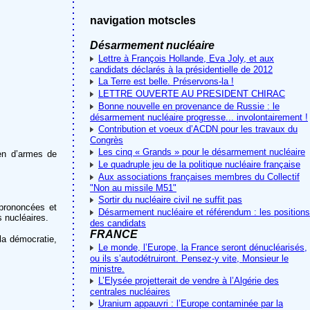
navigation motscles
Désarmement nucléaire
Lettre à François Hollande, Eva Joly, et aux
candidats déclarés à la présidentielle de 2012
La Terre est belle. Préservons-la !
LETTRE OUVERTE AU PRESIDENT CHIRAC
Bonne nouvelle en provenance de Russie : le
désarmement nucléaire progresse... involontairement !
Contribution et voeux d’ACDN pour les travaux du
Congrès
Les cinq « Grands » pour le désarmement nucléaire
yen d’armes de
Le quadruple jeu de la politique nucléaire française
Aux associations françaises membres du Collectif
"Non au missile M51"
Sortir du nucléaire civil ne suffit pas
 prononcées et
Désarmement nucléaire et référendum : les positions
 nucléaires.
des candidats
FRANCE
 la démocratie,
Le monde, l’Europe, la France seront dénucléarisés,
ou ils s’autodétruiront. Pensez-y vite, Monsieur le
ministre.
L’Elysée projetterait de vendre à l’Algérie des
centrales nucléaires
Uranium appauvri : l’Europe contaminée par la