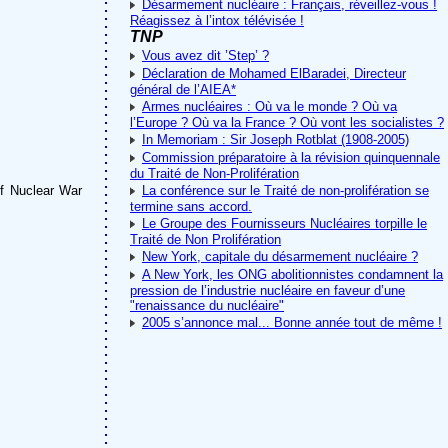
Désarmement nucléaire : Français, réveillez-vous !
Réagissez à l’intox télévisée !
TNP
Vous avez dit ’Step’ ?
Déclaration de Mohamed ElBaradei, Directeur
général de l’AIEA*
Armes nucléaires : Où va le monde ? Où va
l’Europe ? Où va la France ? Où vont les socialistes ?
In Memoriam : Sir Joseph Rotblat (1908-2005)
Commission préparatoire à la révision quinquennale
du Traité de Non-Prolifération
f Nuclear War
La conférence sur le Traité de non-prolifération se
termine sans accord.
Le Groupe des Fournisseurs Nucléaires torpille le
Traité de Non Prolifération
New York, capitale du désarmement nucléaire ?
A New York, les ONG abolitionnistes condamnent la
pression de l’industrie nucléaire en faveur d’une
"renaissance du nucléaire"
2005 s’annonce mal... Bonne année tout de même !