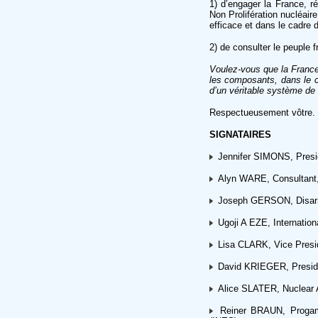
1) d’engager la France, r
Non Prolifération nucléair
efficace et dans le cadre d
2) de consulter le peuple 
Voulez-vous que la France
les composants, dans le ca
d’un véritable système de 
Respectueusement vôtre.
SIGNATAIRES
Jennifer SIMONS, Presid
Alyn WARE, Consultant, 
Joseph GERSON, Disarma
Ugoji A EZE, Internationa
Lisa CLARK, Vice Presiden
David KRIEGER, Preside
Alice SLATER, Nuclear 
Reiner BRAUN, Progamm 