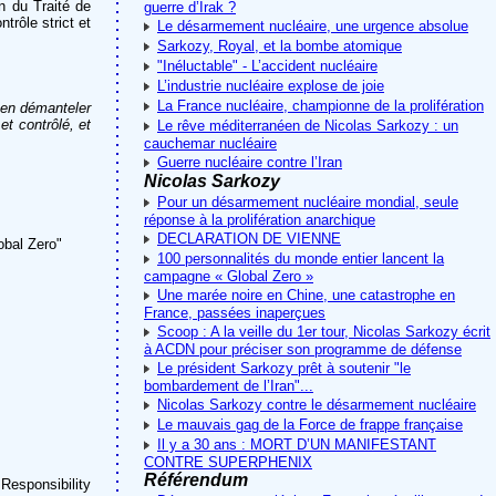
n du Traité de
guerre d’Irak ?
trôle strict et
Le désarmement nucléaire, une urgence absolue
Sarkozy, Royal, et la bombe atomique
"Inéluctable" - L’accident nucléaire
L’industrie nucléaire explose de joie
La France nucléaire, championne de la prolifération
’en démanteler
et contrôlé, et
Le rêve méditerranéen de Nicolas Sarkozy : un
cauchemar nucléaire
Guerre nucléaire contre l’Iran
Nicolas Sarkozy
Pour un désarmement nucléaire mondial, seule
réponse à la prolifération anarchique
DECLARATION DE VIENNE
obal Zero"
100 personnalités du monde entier lancent la
campagne « Global Zero »
Une marée noire en Chine, une catastrophe en
France, passées inaperçues
Scoop : A la veille du 1er tour, Nicolas Sarkozy écrit
à ACDN pour préciser son programme de défense
Le président Sarkozy prêt à soutenir "le
bombardement de l’Iran"...
Nicolas Sarkozy contre le désarmement nucléaire
Le mauvais gag de la Force de frappe française
Il y a 30 ans : MORT D’UN MANIFESTANT
CONTRE SUPERPHENIX
Référendum
esponsibility