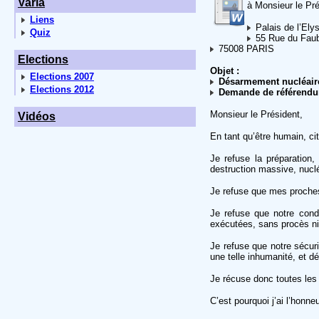
Varia
à Monsieur le Pr
Liens
Palais de l’Ely
Quiz
55 Rue du Faub
75008 PARIS
Elections
Objet :
Elections 2007
Désarmement nucléair
Elections 2012
Demande de référendu
Monsieur le Président,
Vidéos
En tant qu’être humain, cit
Je refuse la préparation
destruction massive, nuclé
Je refuse que mes proches
Je refuse que notre conda
exécutées, sans procès n
Je refuse que notre sécurit
une telle inhumanité, et d
Je récuse donc toutes les
C’est pourquoi j’ai l’honn