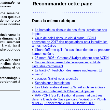
nationale et
Recommander cette page
ionales.
ième semaine.
t des quelque
» de nombreux
Dans la même rubrique
primée nombre
La barbarie au-dessus de nos têtes, payée par nos
impôts
était venu le
Coup de soleil dans un ciel d’orage : l’ONU
Le dimanche 2
convoque en 2017 des négociations pour interdire les
exclusivement
armes nucléaires
i 3 mai, les 5
endre publique
L’Iran réaffirme qu’il n’a pas l’intention de se procurer
l’arme nucléaire
28 mars 2003 : Graeme Allwright chante pour ACDN
les décideurs
Non au détournement de l’épargne au profit de
n elles, dans
l’industrie d’armement
roshima et de
Le traité d’interdiction des armes nucléaires. Et
après ?
marchandage »
Jacques Gaillot nous a quittés
ubordonnant à
Scandaleuse interdiction
Les Etats arabes disent qu’Israël a utilisé à Gaza
des armes contenant de l’Uranium Appauvri
RAPPORT Sur l’utilisation d’armes radioactives
dans la Bande de Gaza pendant l’opération « Plomb
durci » (27 décembre 2008 - 18 janvier 2009)