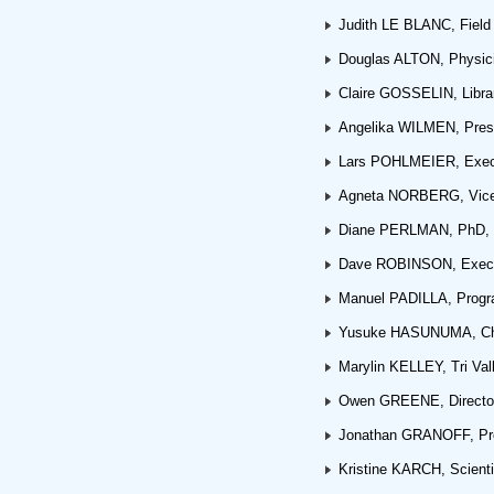
Judith LE BLANC, Field 
Douglas ALTON, Physicia
Claire GOSSELIN, Libra
Angelika WILMEN, Pres
Lars POHLMEIER, Exec
Agneta NORBERG, Vice 
Diane PERLMAN, PhD, Psy
Dave ROBINSON, Executi
Manuel PADILLA, Progra
Yusuke HASUNUMA, Chai
Marylin KELLEY, Tri Va
Owen GREENE, Director o
Jonathan GRANOFF, Presi
Kristine KARCH, Scient