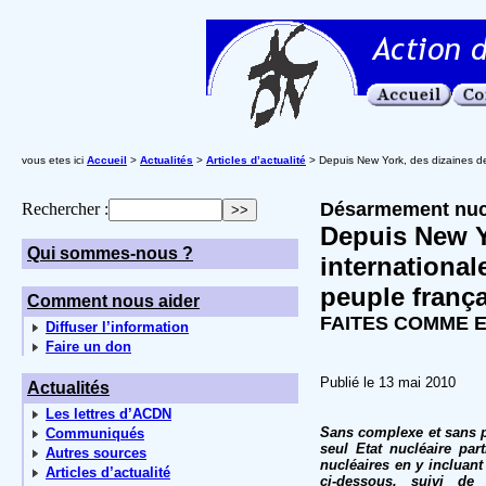
vous etes ici
Accueil
>
Actualités
>
Articles d’actualité
> Depuis New York, des dizaines de
Désarmement nuc
Rechercher :
Depuis New Y
Qui sommes-nous ?
international
peuple frança
Comment nous aider
FAITES COMME E
Diffuser l’information
Faire un don
Publié le 13 mai 2010
Actualités
Les lettres d’ACDN
Sans complexe et sans p
Communiqués
seul Etat nucléaire par
Autres sources
nucléaires en y incluant
Articles d’actualité
ci-dessous, suivi de