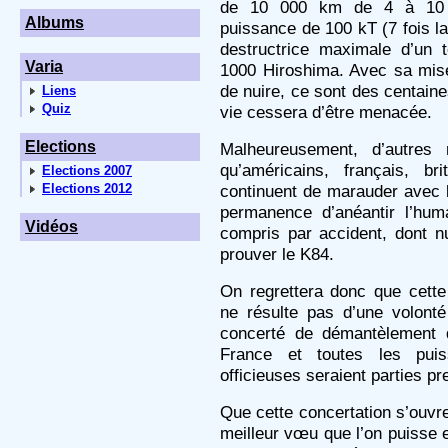
de 10 000 km de 4 à 10 t
Albums
puissance de 100 kT (7 fois l
destructrice maximale d’un 
Varia
1000 Hiroshima. Avec sa mise
de nuire, ce sont des centaine
Liens
Quiz
vie cessera d’être menacée.
Elections
Malheureusement, d’autres 
qu’américains, français, bri
Elections 2007
Elections 2012
continuent de marauder avec 
permanence d’anéantir l’hum
Vidéos
compris par accident, dont nu
prouver le K84.
On regrettera donc que cett
ne résulte pas d’une volont
concerté de démantèlement d
France et toutes les puiss
officieuses seraient parties pr
Que cette concertation s’ouvre
meilleur vœu que l’on puisse 