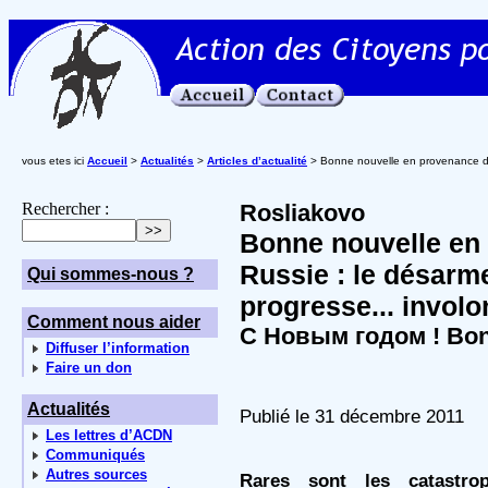
vous etes ici
Accueil
>
Actualités
>
Articles d’actualité
> Bonne nouvelle en provenance de 
Rechercher :
Rosliakovo
Bonne nouvelle en
Russie : le désarm
Qui sommes-nous ?
progresse... involo
Comment nous aider
С Новым годом ! Bon
Diffuser l’information
Faire un don
Actualités
Publié le 31 décembre 2011
Les lettres d’ACDN
Communiqués
Autres sources
Rares sont les catastro