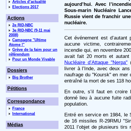
Articles d’actualité
aujourd’hui. Avec l’incendi
Elections 2017
Sous-marin Nucléaire Lance
Russie vient de franchir u
Actions
nucléaire.
2e RID-NBC
3e RID-NBC (9-11 mai
2008)
Cet événement est d’autant p
Campagne "Ultime
aucune victime, contraireme
Atome !"
incendie qui, en novembre 200
Grève de la faim pour un
référendum
avait fait 20 morts et auta
Pour un Monde Vivable
Nucléaire d’Attaque "Nerpa"
(
livrer à l’Inde, avec deux ans
Dossiers
naufrage du "Koursk" en mer d
Big Brother
entraîné la mort de ses 118 
Pétitions
En outre, s’il faut en croire 
donné lieu à aucune fuite rad
Correspondance
population.
France
International
Entré en service en 1984, le 
de 16 missiles R-29RMU "Sine
Médias
2011 l’objet de plusieurs tirs