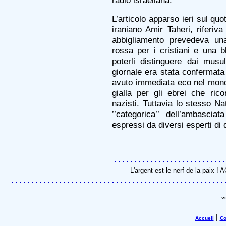
radio israeliana.
L’articolo apparso ieri sul quo
iraniano Amir Taheri, riferiv
abbigliamento prevedeva una
rossa per i cristiani e una b
poterli distinguere dai musu
giornale era stata confermata
avuto immediata eco nel mondo
gialla per gli ebrei che rico
nazisti. Tuttavia lo stesso Na
’’categorica’’ dell’ambasci
espressi da diversi esperti di 
L'argent est le nerf de la paix !
v
|
Accueil
Co