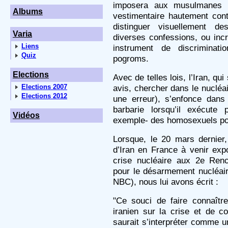
imposera aux musulmanes e
Albums
vestimentaire hautement cont
distinguer visuellement d
Varia
diverses confessions, ou incr
Liens
instrument de discriminati
Quiz
pogroms.
Elections
Avec de telles lois, l’Iran, q
Elections 2007
avis, chercher dans le nucléa
Elections 2012
une erreur), s’enfonce dans
barbarie lorsqu’il exécute
Vidéos
exemple- des homosexuels pou
Lorsque, le 20 mars dernier
d’Iran en France à venir expo
crise nucléaire aux 2e Renc
pour le désarmement nucléair
NBC), nous lui avons écrit :
"Ce souci de faire connaître
iranien sur la crise et de c
saurait s’interpréter comme u