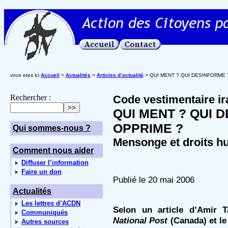
vous etes ici
Accueil
>
Actualités
>
Articles d’actualité
> QUI MENT ? QUI DESINFORME 
Rechercher :
Code vestimentaire ir
QUI MENT ? QUI 
OPPRIME ?
Qui sommes-nous ?
Mensonge et droits h
Comment nous aider
Diffuser l’information
Faire un don
Publié le 20 mai 2006
Actualités
Les lettres d’ACDN
Selon un article d’Amir T
Communiqués
National Post
(Canada) et le
Autres sources