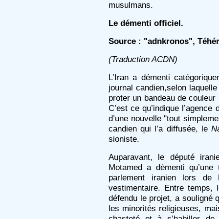
musulmans.
Le démenti officiel.
Source : "adnkronos", Téhéra
(Traduction ACDN)
L’Iran a démenti catégorique
journal candien,selon laquelle
proter un bandeau de couleur
C’est ce qu’indique l’agence 
d’une nouvelle "tout simplemen
candien qui l’a diffusée, le
Na
sioniste.
Auparavant, le député irani
Motamed a démenti qu’une te
parlement iranien lors de
vestimentaire. Entre temps, 
défendu le projet, a souligné q
les minorités religieuses, mai
chasteté et à s’habiller de 