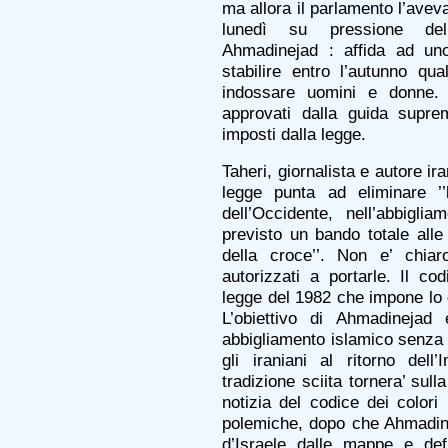
ma allora il parlamento l’avev
lunedì su pressione de
Ahmadinejad : affida ad uno
stabilire entro l’autunno qu
indossare uomini e donne. 
approvati dalla guida supr
imposti dalla legge.
Taheri, giornalista e autore ir
legge punta ad eliminare ’’l’
dell’Occidente, nell’abbigliam
previsto un bando totale alle
della croce’’. Non e’ chiar
autorizzati a portarle. Il cod
legge del 1982 che impone lo 
L’obiettivo di Ahmadinejad 
abbigliamento islamico senza d
gli iraniani al ritorno de
tradizione sciita tornera’ sull
notizia del codice dei color
polemiche, dopo che Ahmadine
d’Israele dalle mappe e defi