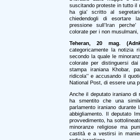
suscitando proteste in tutto i
ha gia’ scritto al segreta
chiedendogli di esortare l
pressione sull’Iran perche’
colorate per i non musulmani, r
Teheran, 20 mag. (Adnk
categoricamente la notizia r
secondo la quale le minoranz
colorate per distinguersi dai
stampa iraniana Khobar, par
ridicola’’ e accusando il quot
National Post, di essere una p
Anche il deputato iraniano di
ha smentito che una simil
parlamento iraniano durante 
abbigliamento. Il deputato I
provvedimento, ha sottolineato
minoranze religiose ma pun
castità e a vestirsi in manier