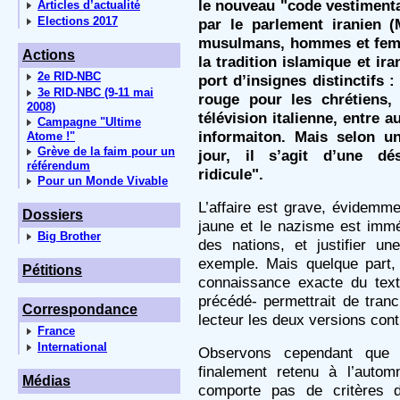
le nouveau "code vestiment
Articles d’actualité
Elections 2017
par le parlement iranien (
musulmans, hommes et femm
Actions
la tradition islamique et i
2e RID-NBC
port d’insignes distinctifs 
3e RID-NBC (9-11 mai
rouge pour les chrétiens,
2008)
télévision italienne, entre au
Campagne "Ultime
informaiton. Mais selon un
Atome !"
Grève de la faim pour un
jour, il s’agit d’une dé
référendum
ridicule".
Pour un Monde Vivable
L’affaire est grave, évidemme
Dossiers
jaune et le nazisme est immé
Big Brother
des nations, et justifier une
exemple. Mais quelque part,
Pétitions
connaissance exacte du text
précédé- permettrait de tranc
Correspondance
lecteur les deux versions contr
France
International
Observons cependant que l
finalement retenu à l’automn
Médias
comporte pas de critères d