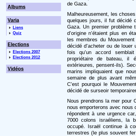
de Gaza.
Albums
Malheureusement, les choses 
quelques jours, il fut décidé 
Varia
Gaza. Un premier problème te
Liens
d’origine n’étaient plus en ét
Quiz
les membres du Mouvement 
Elections
décidé d’acheter ou de louer 
fois qu’un accord semblait
Elections 2007
Elections 2012
propriétaire de bateau, il 
extérieures, pensent-ils). Se
Vidéos
marins impliquaient que nou
semaine de plus avant même
C’est pourquoi le Mouvemen
décidé de surseoir temporaire
Nous prendrons la mer pour G
nous emporterons avec nous de
répondent à une urgence car, 
7000 colons israéliens, la 
occupé. Israël continue à co
terrestres (le plus souvent f