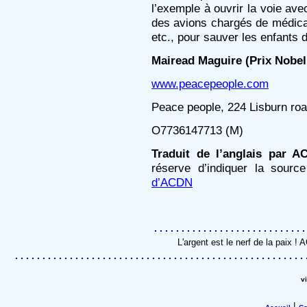
l’exemple à ouvrir la voie av
des avions chargés de médica
etc., pour sauver les enfants 
Mairead Maguire (Prix Nobel 
www.peacepeople.com
Peace people, 224 Lisburn road
O7736147713 (M)
Traduit de l’anglais par A
réserve d’indiquer la sourc
d’ACDN
L'argent est le nerf de la paix 
v
|