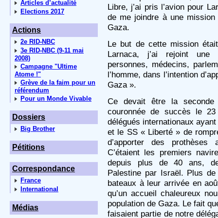
Articles d’actualité
Libre, j’ai pris l’avion pour 
Elections 2017
de me joindre à une mission 
Gaza.
Actions
2e RID-NBC
Le but de cette mission éta
3e RID-NBC (9-11 mai
Larnaca, j’ai rejoint une 
2008)
personnes, médecins, parleme
Campagne "Ultime
l’homme, dans l’intention d’ap
Atome !"
Grève de la faim pour un
Gaza ».
référendum
Pour un Monde Vivable
Ce devait être la seconde
couronnée de succès le 23 
Dossiers
délégués internationaux ayant
Big Brother
et le SS « Liberté » de rompr
d’apporter des prothèses a
Pétitions
C’étaient les premiers navi
depuis plus de 40 ans, dep
Correspondance
Palestine par Israël. Plus de
France
bateaux à leur arrivée en aoû
International
qu’un accueil chaleureux nou
population de Gaza. Le fait qu
Médias
faisaient partie de notre délég